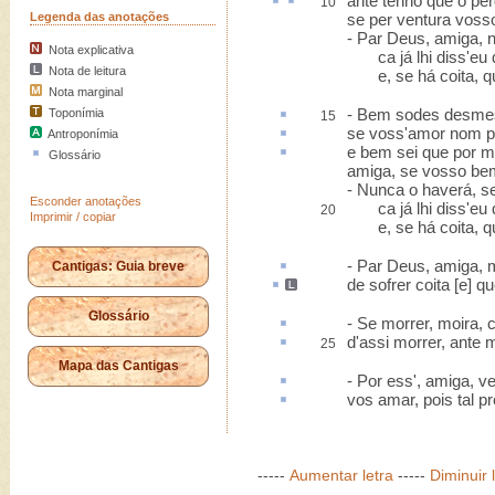
ante
tenho que o pe
10
Legenda das anotações
se per ventura vos
- Par Deus, amiga, 
Nota explicativa
ca já lhi diss'eu q
Nota de leitura
e, se há coita, qu
Nota marginal
- Bem sodes
desme
Toponímia
15
se voss'amor nom p
Antroponímia
e bem sei que por m
Glossário
amiga, se vosso be
- Nunca o haverá, s
Esconder anotações
ca já lhi diss'eu q
20
Imprimir / copiar
e, se há coita, qu
- Par Deus, amiga, 
Cantigas: Guia breve
de sofrer coita
[e] qu
Glossário
- Se morrer, moira,
d'assi morrer, ante 
25
Mapa das Cantigas
- Por
ess'
, amiga, v
vos amar, pois tal
pr
-----
Aumentar letra
-----
Diminuir 