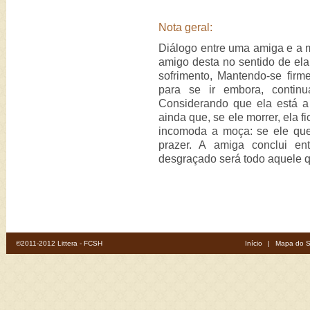
Nota geral:
Diálogo entre uma amiga e a m
amigo desta no sentido de el
sofrimento, Mantendo-se firm
para se ir embora, continu
Considerando que ela está a 
ainda que, se ele morrer, ela f
incomoda a moça: se ele quer
prazer. A amiga conclui en
desgraçado será todo aquele q
©2011-2012 Littera - FCSH
Início
|
Mapa do S