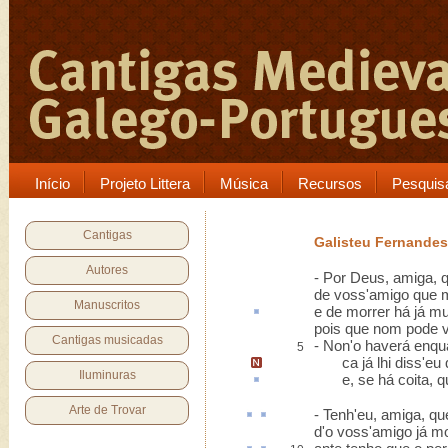
Início
Projeto Littera
Música
Recursos
Pesquis
Cantigas
Galisteu Fernandes
Autores
- Por Deus, amiga, 
de voss'amigo que 
Manuscritos
e de morrer há já m
pois que nom pode 
Cantigas musicadas
- Non'o haverá enqua
5
ca já lhi diss'eu
Iluminuras
e, se há
coita
, 
Arte de Trovar
-
Tenh
'eu, amiga, q
d'o voss'amigo já mo