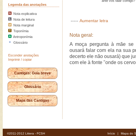
ante vós falar comigo?
Legenda das anotações
Nota explicativa
Nota de leitura
-----
Aumentar letra
Nota marginal
Toponímia
Nota geral:
Antroponímia
Glossário
A moça pergunta à mãe se a
ousará falar com ela na sua pr
Esconder anotações
decerto ele não ousará) que just
Imprimir / copiar
com ele à fonte "onde os cervo
Cantigas: Guia breve
Glossário
Mapa das Cantigas
©2011-2012 Littera - FCSH
Início
|
Mapa do S