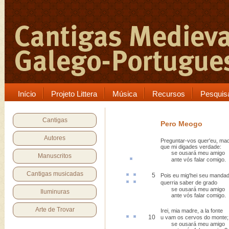
Início
Projeto Littera
Música
Recursos
Pesquis
Cantigas
Pero Meogo
Autores
Preguntar-vos quer'eu, ma
que mi digades verdade:
se ousará meu amigo
Manuscritos
ante
vós falar comigo.
Cantigas musicadas
5
Pois eu
mig'
hei seu
manda
querria
saber
de grado
se ousará meu amigo
Iluminuras
ante vós falar comigo.
Arte de Trovar
Irei, mia madre, a la fonte
10
u
vam os
cervos
do monte;
se ousará meu amigo