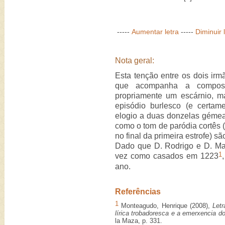
-----
Aumentar letra
-----
Diminuir 
Nota geral:
Esta tenção entre os dois irmã
que acompanha a composiç
propriamente um escárnio, 
episódio burlesco (e certam
elogio a duas donzelas gémeas
como o tom de paródia cortês (
no final da primeira estrofe) s
Dado que D. Rodrigo e D. Ma
1
vez como casados em 1223
ano.
Referências
1
Monteagudo, Henrique (2008),
Letr
lírica trobadoresca e a emerxencia do
la Maza, p. 331.