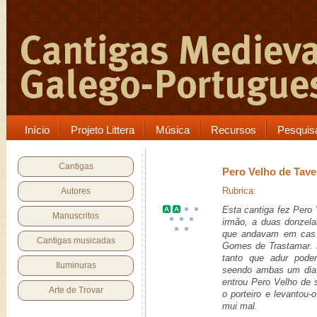
Início
Projeto Littera
Música
Recursos
Pesquis
Cantigas
Pero Velho de Tave
Rubrica:
Autores
Esta cantiga fez Pero
Manuscritos
irmão, a duas donzela
que andavam em ca
Cantigas musicadas
Gomes de Trastamar
.
tanto que
adur
pode
Iluminuras
seendo ambas um dia 
entrou Pero Velho
de 
Arte de Trovar
o porteiro e levantou-
mui mal
.