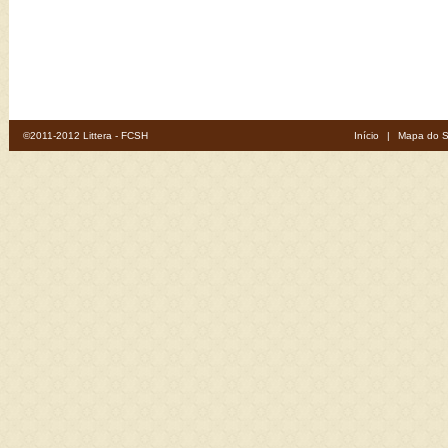
©2011-2012 Littera - FCSH
Início
|
Mapa do S