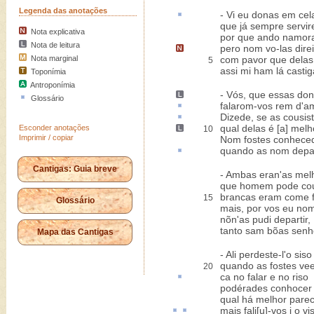
Legenda das anotações
- Vi eu donas
em cel
que já sempre servir
Nota explicativa
por que ando namor
Nota de leitura
pero
nom vo-las direi
Nota marginal
com pavor que delas 
5
assi mi ham lá casti
Toponímia
Antroponímia
-
Vós
, que essas don
Glossário
falarom-vos
rem
d'a
Dizede, se as
cousis
qual delas é [a] melh
Esconder anotações
10
Imprimir / copiar
Nom fostes conhece
quando as nom
depa
Cantigas: Guia breve
- Ambas eran'as mel
que homem pode cou
brancas eram come f
15
Glossário
mais, por vos eu nom
nõn'as pudi departir,
tanto sam bõas senh
Mapa das Cantigas
- Ali perdeste-l'o siso
quando as fostes vee
20
ca
no falar e no riso
podérades conhocer
qual há melhor parec
mais
fali[u]
-vos i o
vi