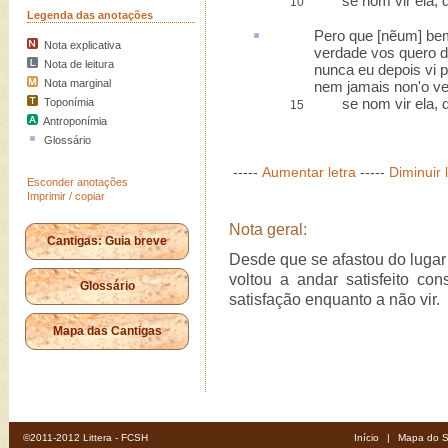
se nom vir ela, d
10
Legenda das anotações
Pero que
[nẽum] bem
Nota explicativa
verdade vos quero d
Nota de leitura
nunca eu depois vi p
Nota marginal
nem jamais non'o ve
se nom vir ela, d
Toponímia
15
Antroponímia
Glossário
-----
Aumentar letra
-----
Diminuir 
Esconder anotações
Imprimir / copiar
Nota geral:
Cantigas: Guia breve
Desde que se afastou do lugar
voltou a andar satisfeito con
Glossário
satisfação enquanto a não vir.
Mapa das Cantigas
©2011-2012 Littera - FCSH
Início
|
Mapa do S