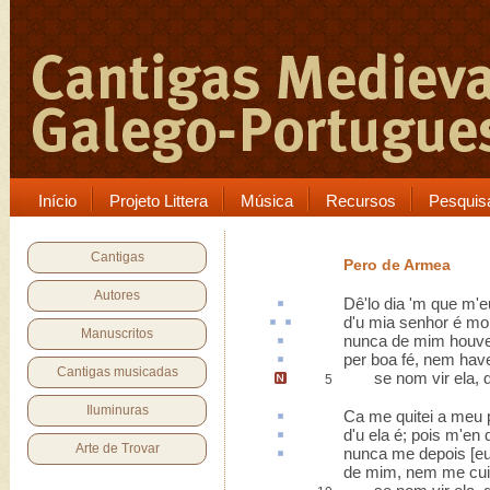
Início
Projeto Littera
Música
Recursos
Pesquis
Cantigas
Pero de Armea
Autores
Dê'lo dia 'm que
m'eu
d'
u
mia senhor é
mo
Manuscritos
nunca de mim houv
per boa fé
, nem have
Cantigas musicadas
se nom vir ela,
5
Iluminuras
Ca
me quitei a meu 
d'u ela é; pois m'
en
q
Arte de Trovar
nunca me depois [e
de mim, nem me cuid