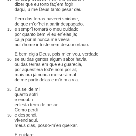
dizer que eu
torto faç
'em fogir
daqui, u me Deus tanto pesar deu.
Pero das terras haverei soidade,
de que m'or'hei a partir
despagado
,
e sempr'i tornará o meu cuidado
15
por quanto bem vi eu en'elas já;
ca já por
al
nunca me veerá
nulh'home
ir triste nem
desconortado
.
E bem dig'a Deus, pois m'en vou, verdade
:
se eu das gentes algum
sabor
havia,
20
ou das terras em que eu
guarecia
,
por aquest'era tod'e nom por al
;
mais ora já nunca me será mal
de me partir delas e
m'ir mia via
.
Ca sei de mi
25
quanto sofri
e encobri
en'esta terra de pesar.
Como perdi
e
despendi
,
30
vivend'aqui,
meus dias, posso-m'
en
queixar.
E cuidarei