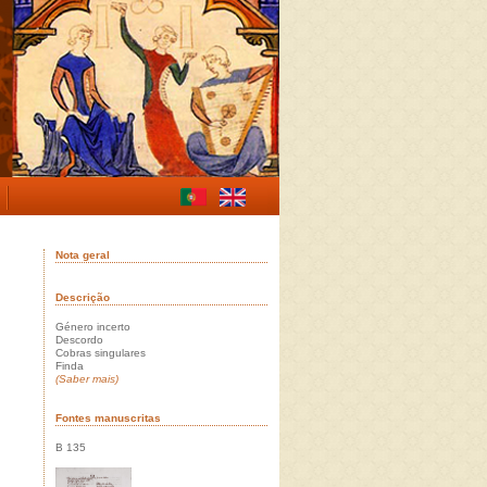
Nota geral
Descrição
Género incerto
Descordo
Cobras singulares
Finda
(Saber mais)
Fontes manuscritas
B 135