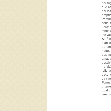
por fu
que ne
por is
própri
Porque
seus 
Forçan
tendo 
lhe va
Se é e
manife
ou um 
naque
dizem
amada)
possív
na vis
leitur
decert
da can
Formal
grupos
quatro
versos