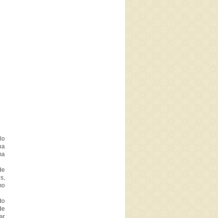
lo
na
ma
de
s,
mo
do
de
ar