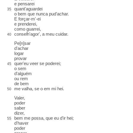
e pensarei
quant'aguardei
35
o bem que nunca pud'achar.
E forçar-m'-ei
e prenderei
,
como guarrei,
conselh'agor', a meu cuidar
.
40
Pe[n]sar
d'achar
logar
provar
quer'eu veer se poderei;
45
o sem
d'alguém
ou rem
de bem
me valha, se o em mi hei
.
50
Valer
,
poder
saber
dizer,
bem me possa, que eu d'ir hei
;
55
d'haver
poder