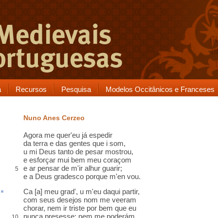
a
Recursos
Pesquisa
Modelos Occitânicos e Franceses
Nuno Anes Cerzeo
Agora me quer'eu já
espedir
da terra e das gentes que i som,
u
mi Deus tanto de pesar mostrou,
e esforçar mui bem meu coraçom
e ar pensar de m'ir alhur guarir
;
5
e a Deus
gradesco
porque m'en vou.
Ca
[a]
meu grad
',
u
m'eu daqui partir,
com seus desejos nom me veeram
chorar, nem ir triste por bem que eu
nunca
presesse
; nem me poderám
10