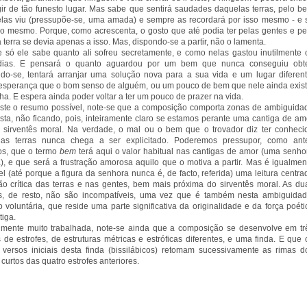
gir de tão funesto lugar. Mas sabe que sentirá saudades daquelas terras, pelo b
las viu (pressupõe-se, uma amada) e sempre as recordará por isso mesmo - e 
so mesmo. Porque, como acrescenta, o gosto que até podia ter pelas gentes e pe
a terra se devia apenas a isso. Mas, dispondo-se a partir, não o lamenta.
 só ele sabe quanto ali sofreu secretamente, e como nelas gastou inutilmente 
dias. E pensará o quanto aguardou por um bem que nunca conseguiu obte
do-se, tentará arranjar uma solução nova para a sua vida e um lugar diferent
esperança que o bom senso de alguém, ou um pouco de bem que nele ainda exist
lha. E espera ainda poder voltar a ter um pouco de prazer na vida.
ste o resumo possível, note-se que a composição comporta zonas de ambiguida
sta, não ficando, pois, inteiramente claro se estamos perante uma cantiga de am
sirventês moral. Na verdade, o mal ou o bem que o trovador diz ter conheci
las terras nunca chega a ser explicitado. Poderemos pressupor, como ant
os, que o termo
bem
terá aqui o valor habitual nas cantigas de amor (uma senho
, e que será a frustração amorosa aquilo que o motiva a partir. Mas é igualmen
el (até porque a figura da senhora nunca é, de facto, referida) uma leitura centra
ão crítica das terras e nas gentes, bem mais próxima do sirventês moral. As du
as, de resto, não são incompatíveis, uma vez que é também nesta ambiguidad
o voluntária, que reside uma parte significativa da originalidade e da força poéti
tiga.
mente muito trabalhada, note-se ainda que a composição se desenvolve em tr
 de estrofes, de estruturas métricas e estróficas diferentes, e uma finda. E que 
 versos iniciais desta finda (bissilábicos) retomam sucessivamente as rimas d
 curtos das quatro estrofes anteriores.