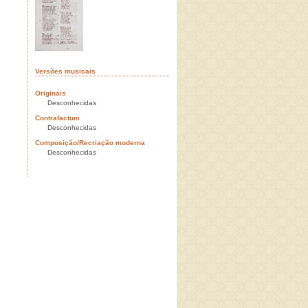
Versões musicais
Originais
Desconhecidas
Contrafactum
Desconhecidas
Composição/Recriação moderna
Desconhecidas