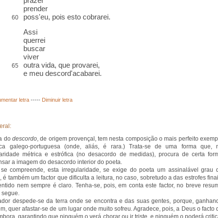
prazer
prender
poss'eu, pois esto cobrarei
.
60
Assi
querrei
buscar
viver
outra vida, que
provarei,
65
e meu descord'acabarei.
mentar letra
-----
Diminuir letra
eral:
ma do
descordo
, de origem provençal, tem nesta composição o mais perfeito exemp
rica galego-portuguesa (onde, aliás, é rara.) Trata-se de uma forma que, 
laridade métrica e estrófica (no desacordo de medidas), procura de certa for
sar a imagem do desacordo interior do poeta.
e compreende, esta irregularidade, se exige do poeta um assinalável grau 
, é também um factor que dificulta a leitura, no caso, sobretudo a das estrofes finai
entido nem sempre é claro. Tenha-se, pois, em conta este factor, no breve resu
 segue.
ador despede-se da terra onde se encontra e das suas gentes, porque, ganhan
m, quer afastar-se de um lugar onde muito sofreu. Agradece, pois, a Deus o facto 
embora, garantindo que ninguém o verá chorar ou ir triste, e ninguém o poderá critic