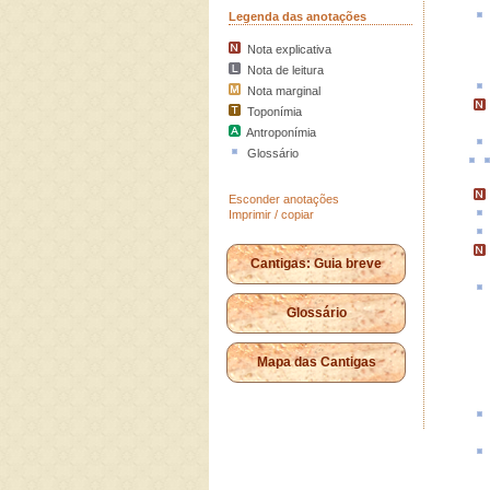
Legenda das anotações
Nota explicativa
Nota de leitura
Nota marginal
Toponímia
Antroponímia
Glossário
Esconder anotações
Imprimir / copiar
Cantigas: Guia breve
Glossário
Mapa das Cantigas