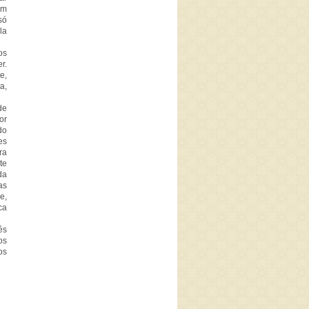
em
só
la
os
r.
e,
a,
de
or
do
es
ra
te
da
as
e,
ca
ês
os
os