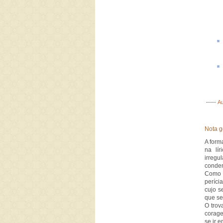
-----
Au
Nota g
A for
na lí
irregu
conden
Como s
perícia
cujo s
que se
O trov
corage
se ir 