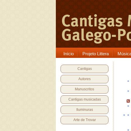
Início
Projeto Littera
Músic
Cantigas
Autores
Manuscritos
Cantigas musicadas
Iluminuras
Arte de Trovar