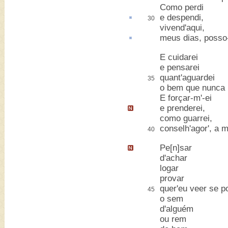
Como perdi
e
despendi
,
30
vivend'aqui,
meus dias, posso
E cuidarei
e pensarei
quant'aguardei
35
o bem que nunca 
E forçar-m'-ei
e prenderei
,
como guarrei,
conselh'agor', a 
40
Pe[n]sar
d'achar
logar
provar
quer'eu veer se p
45
o sem
d'alguém
ou rem