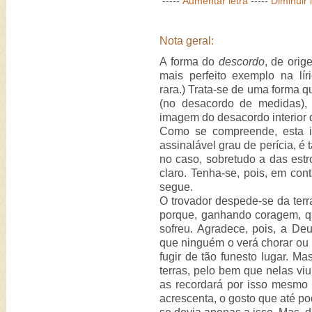
-----
Aumentar letra
-----
Diminuir 
Nota geral:
A forma do
descordo
, de ori
mais perfeito exemplo na lír
rara.) Trata-se de uma forma qu
(no desacordo de medidas),
imagem do desacordo interior 
Como se compreende, esta i
assinalável grau de perícia, é 
no caso, sobretudo a das estr
claro. Tenha-se, pois, em con
segue.
O trovador despede-se da terr
porque, ganhando coragem, qu
sofreu. Agradece, pois, a Deu
que ninguém o verá chorar ou ir
fugir de tão funesto lugar. M
terras, pelo bem que nelas v
as recordará por isso mesmo
acrescenta, o gosto que até pod