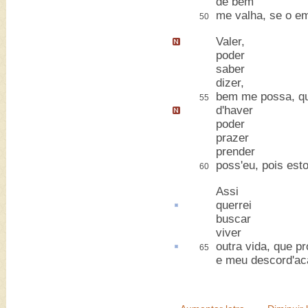
de bem
me valha, se o em
50
Valer
,
poder
saber
dizer,
bem me possa, que
55
d'haver
poder
prazer
prender
poss'eu, pois esto
60
Assi
querrei
buscar
viver
outra vida, que
pr
65
e meu descord'ac