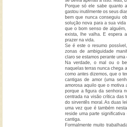
se devia apenas a isso. Mas, d
Porque só ele sabe quanto a
gastou inutilmente os seus di
bem que nunca conseguiu obte
solução nova para a sua vida 
que o bom senso de alguém,
exista, lhe valha. E espera 
prazer na vida.
Se é este o resumo possível
zonas de ambiguidade manife
claro se estamos perante uma 
Na verdade, o mal ou o bem
naquelas terras nunca chega a
como antes dizemos, que o t
cantigas de amor (uma senh
amorosa aquilo que o motiva a 
porque a figura da senhora nu
centrada na visão crítica das
do sirventês moral. As duas le
uma vez que é também nesta 
reside uma parte significativa
cantiga.
Formalmente muito trabalhad