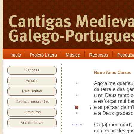
Início
Projeto Littera
Música
Recursos
Pesquis
Cantigas
Nuno Anes Cerzeo
Autores
Agora me quer'eu
da terra e das ge
Manuscritos
u
mi Deus tanto d
e esforçar mui 
Cantigas musicadas
e ar pensar de m'i
5
Iluminuras
e a Deus
gradesc
Arte de Trovar
Ca
[a]
meu grad
',
com seus desejo