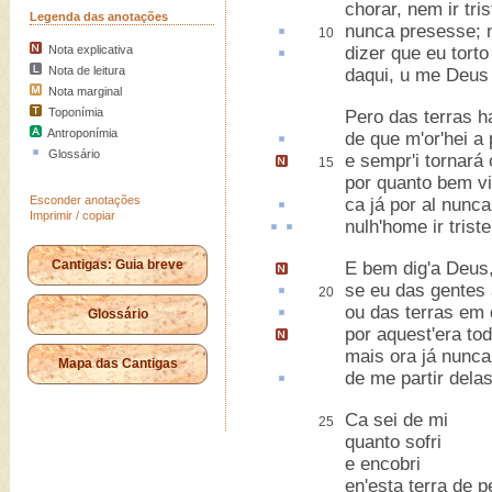
chorar, nem ir tri
Legenda das anotações
nunca
presesse
;
10
Nota explicativa
dizer que eu
torto
Nota de leitura
daqui, u me Deus 
Nota marginal
Toponímia
Pero das terras h
Antroponímia
de que m'or'hei a 
Glossário
e sempr'i tornará
15
por quanto bem vi 
Esconder anotações
ca já por
al
nunca
Imprimir / copiar
nulh'home
ir tris
Cantigas: Guia breve
E bem dig'a Deus,
se eu das gentes
20
ou das terras em
Glossário
por aquest'era tod
mais ora já nunc
Mapa das Cantigas
de me partir dela
Ca sei de mi
25
quanto sofri
e encobri
en'esta terra de p