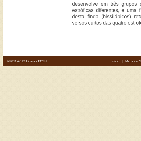
desenvolve em três grupos d
estróficas diferentes, e uma 
desta finda (bissilábicos) 
versos curtos das quatro estrof
©2011-2012 Littera - FCSH
Início
|
Mapa do S