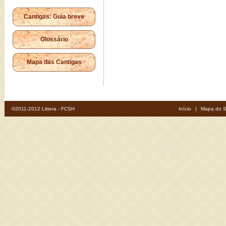
Cantigas: Guia breve
Glossário
Mapa das Cantigas
©2011-2012 Littera - FCSH
Início
|
Mapa do S