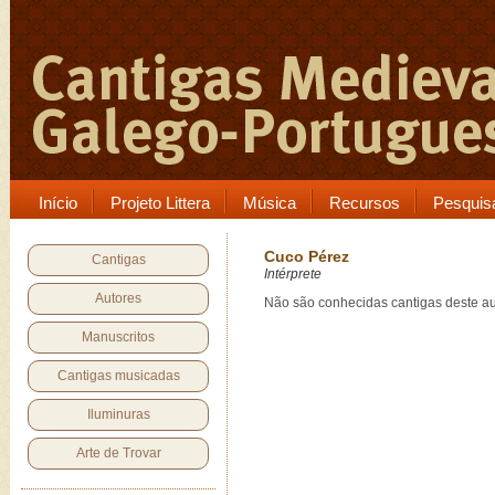
Início
Projeto Littera
Música
Recursos
Pesquis
Cuco Pérez
Cantigas
Intérprete
Autores
Não são conhecidas cantigas deste au
Manuscritos
Cantigas musicadas
Iluminuras
Arte de Trovar