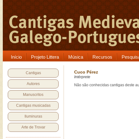
Início
Projeto Littera
Música
Recursos
Pesquis
Cuco Pérez
Cantigas
Intérprete
Autores
Não são conhecidas cantigas deste au
Manuscritos
Cantigas musicadas
Iluminuras
Arte de Trovar