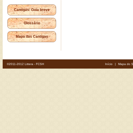
Cantigas: Guia breve
Glossário
Mapa das Cantigas
©2011-2012 Littera - FCSH
Início
|
Mapa do S