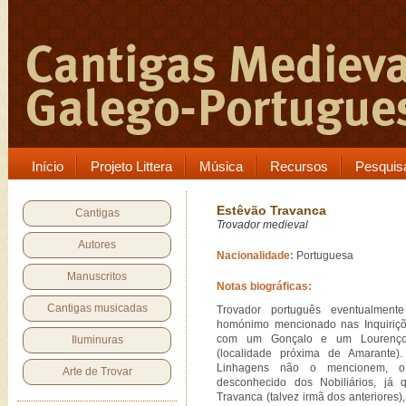
Início
Projeto Littera
Música
Recursos
Pesquis
Estêvão Travanca
Cantigas
Trovador medieval
Autores
Nacionalidade:
Portuguesa
Manuscritos
Notas biográficas:
Cantigas musicadas
Trovador português eventualmente
homónimo mencionado nas Inquiriçõ
com um Gonçalo e um Lourenço 
Iluminuras
(localidade próxima de Amarante)
Linhagens não o mencionem, 
Arte de Trovar
desconhecido dos Nobiliários, já
Travanca (talvez irmã dos anteriores),