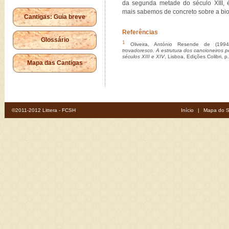
da segunda metade do século XIII, é
mais sabemos de concreto sobre a biog
Cantigas: Guia breve
Referências
Glossário
1
Oliveira, António Resende de (199
trovadoresco. A estrutura dos cancioneiros p
séculos XIII e XIV
, Lisboa, Edições Colibri, p
Mapa das Cantigas
©2011-2012 Littera - FCSH
Início
|
Mapa do S