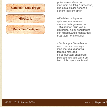
pelos ramos d'arredor;
mais nom sei tal qu'i 'stevesse,
Cantigas: Guia breve
que em al cuidar podesse
senom todo em amor.
Glossário
Ali 'stivi eu mui quedo,
quis falar e nom ousei,
empero dix'a gram medo:
- Mia senhor, falar-vos-ei
Mapa das Cantigas
um pouco, se mi ascuitardes,
e ir-m'hei quando mandardes,
mais aqui nom [e]starei.
- Senhor, por Santa Maria,
nom estedes mais aqui,
mais ide-vos vossa via,
faredes mesura i;
ca os que aqui chegarem,
pois que vos aqui acharem,
bem dirám que mais houv'i.
©2011-2012 Littera - FCSH
Início
|
Mapa do S