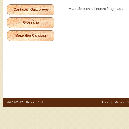
A versão musical nunca foi gravada.
Cantigas: Guia breve
Glossário
Mapa das Cantigas
©2011-2012 Littera - FCSH
Início
|
Mapa do S