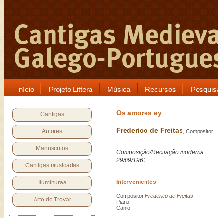
Início
Projeto Littera
Música
Recursos
Pesquis
Os amores ey
Cantigas
Frederico de Freitas
Autores
, Compositor
Manuscritos
Composição/Recriação moderna
29/09/1961
Cantigas musicadas
Intervenientes
Iluminuras
Compositor
Frederico de Freitas
Arte de Trovar
Piano
Canto