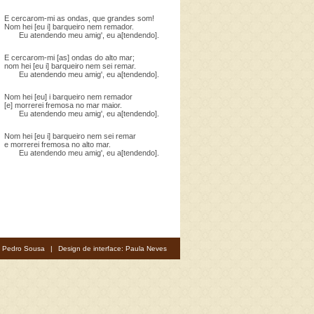
E cercarom-mi as ondas, que grandes som!
Nom hei [eu i] barqueiro nem remador.
Eu atendendo meu amig', eu a[tendendo].
E cercarom-mi [as] ondas do alto mar;
nom hei [eu i] barqueiro nem sei remar.
Eu atendendo meu amig', eu a[tendendo].
Nom hei [eu] i barqueiro nem remador
[e] morrerei fremosa no mar maior.
Eu atendendo meu amig', eu a[tendendo].
Nom hei [eu i] barqueiro nem sei remar
e morrerei fremosa no alto mar.
Eu atendendo meu amig', eu a[tendendo].
: Pedro Sousa
|
Design de interface: Paula Neves