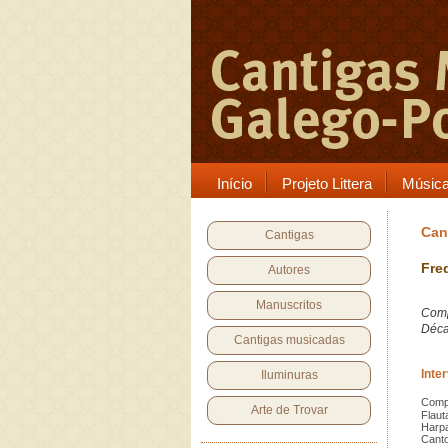
Início
Projeto Littera
Músic
Can
Cantigas
Fre
Autores
Manuscritos
Comp
Déca
Cantigas musicadas
Inte
Iluminuras
Comp
Arte de Trovar
Flaut
Harp
Cant