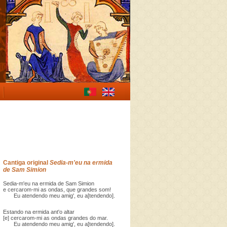
Cantiga original
Sedia-m'eu na ermida
de Sam Simion
Sedia-m'eu na ermida de Sam Simion
e cercarom-mi as ondas, que grandes som!
Eu atendendo meu amig', eu a[tendendo].
Estando na ermida ant'o altar
[e] cercarom-mi as ondas grandes do mar.
Eu atendendo meu amig', eu a[tendendo].