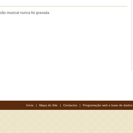
rsão musical nunca foi gravada.
Início
|
Mapa do Site
|
Contactos
|
Programação web e base de dados