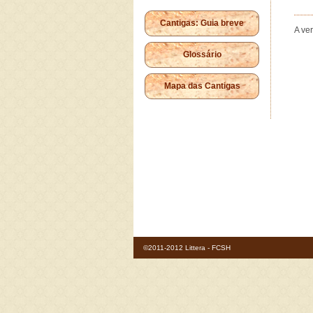
Cantigas: Guia breve
A ve
Glossário
Mapa das Cantigas
©2011-2012 Littera - FCSH