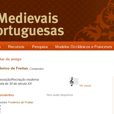
a
Recursos
Pesquisa
Modelos Occitânicos e Franceses
tar de amigo
derico de Freitas
, Compositor
osição/Recriação moderna
da de 30 do século XX
Ver pauta
rvenientes
Sem audio disponível
ositor
Frederico de Freitas
a
a
o