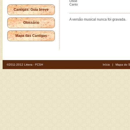
Oboé
Canto
Cantigas: Guia breve
A versão musical nunca foi gravada.
Glossário
Mapa das Cantigas
©2011-2012 Littera - FCSH
Início
|
Mapa do S