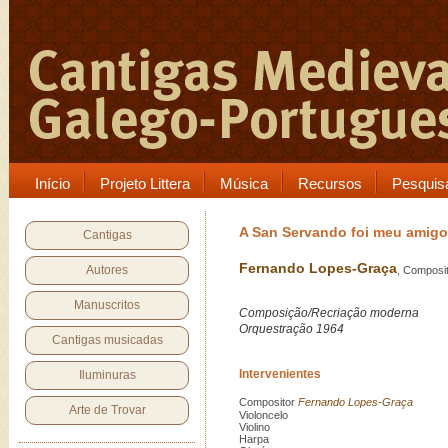
Início
Projeto Littera
Música
Recursos
Pesquis
A San Servando foi meu amigo
Cantigas
Fernando Lopes-Graça
Autores
, Composi
Manuscritos
Composição/Recriação moderna
Orquestração 1964
Cantigas musicadas
Intervenientes
Iluminuras
Compositor
Fernando Lopes-Graça
Arte de Trovar
Violoncelo
Violino
Harpa