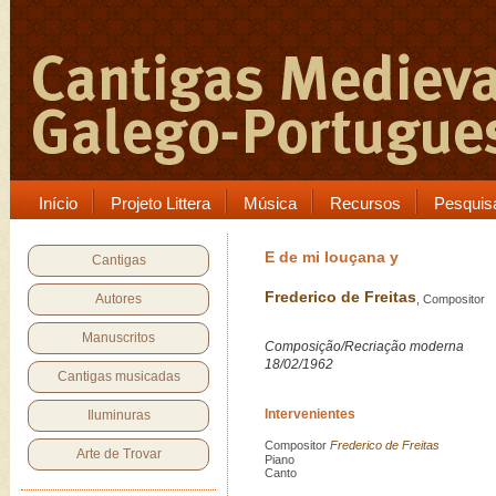
Início
Projeto Littera
Música
Recursos
Pesquis
E de mi louçana y
Cantigas
Frederico de Freitas
Autores
, Compositor
Manuscritos
Composição/Recriação moderna
18/02/1962
Cantigas musicadas
Intervenientes
Iluminuras
Compositor
Frederico de Freitas
Arte de Trovar
Piano
Canto