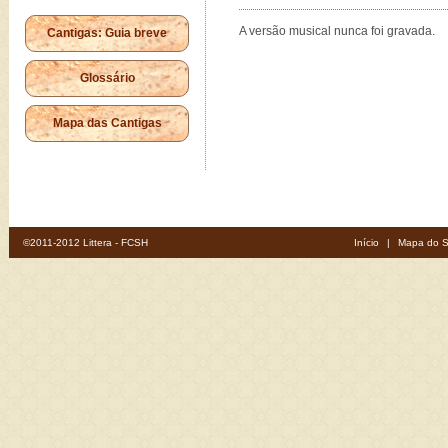
A versão musical nunca foi gravada.
Cantigas: Guia breve
Glossário
Mapa das Cantigas
©2011-2012 Littera - FCSH
Início
|
Mapa do S