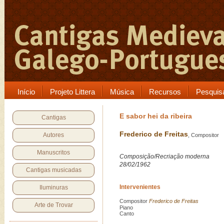
Início
Projeto Littera
Música
Recursos
Pesquis
E sabor hei da ribeira
Cantigas
Frederico de Freitas
Autores
, Compositor
Manuscritos
Composição/Recriação moderna
28/02/1962
Cantigas musicadas
Intervenientes
Iluminuras
Compositor
Frederico de Freitas
Arte de Trovar
Piano
Canto