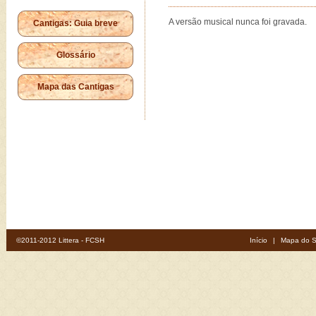
A versão musical nunca foi gravada.
Cantigas: Guia breve
Glossário
Mapa das Cantigas
©2011-2012 Littera - FCSH
Início
|
Mapa do S