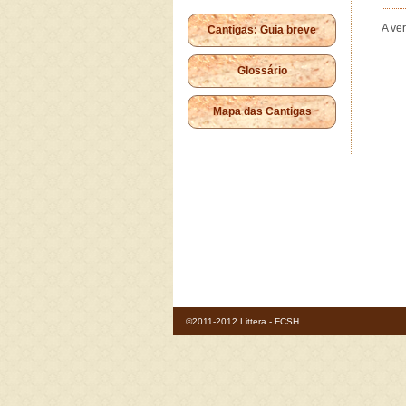
A ve
Cantigas: Guia breve
Glossário
Mapa das Cantigas
©2011-2012 Littera - FCSH