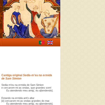
Cantiga original
Sedia-m'eu na ermida
de Sam Simion
Sedia-m'eu na ermida de Sam Simion
e cercarom-mi as ondas, que grandes som!
Eu atendendo meu amig', eu a[tendendo].
Estando na ermida ant'o altar
[e] cercarom-mi as ondas grandes do mar.
Eu atendendo meu amig', eu a[tendendo].