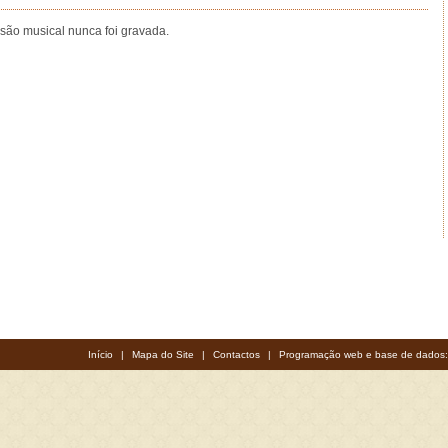
rsão musical nunca foi gravada.
Início
|
Mapa do Site
|
Contactos
|
Programação web e base de dados