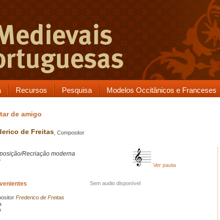
a
Recursos
Pesquisa
Modelos Occitânicos e Franceses
tar de amigo
derico de Freitas
, Compositor
osição/Recriação moderna
8
Ver pauta
rvenientes
Sem audio disponível
ositor
Frederico de Freitas
a
o