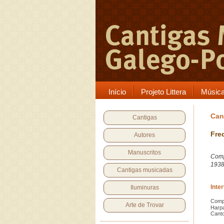
Início
Projeto Littera
Músic
Can
Cantigas
Fre
Autores
Manuscritos
Comp
193
Cantigas musicadas
Inte
Iluminuras
Comp
Arte de Trovar
Harp
Cant