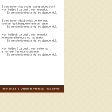
E cercarom-mi as ondas, que grandes som!
Nom hei [eu i] barqueiro nem remador.
Eu atendendo meu amig', eu a[tendendo].
E cercarom-mi [as] ondas do alto mar;
nom hei [eu i] barqueiro nem sei remar.
Eu atendendo meu amig', eu a[tendendo].
Nom hei [eu] i barqueiro nem remador
[e] morrerei fremosa no mar maior.
Eu atendendo meu amig', eu a[tendendo].
Nom hei [eu i] barqueiro nem sei remar
e morrerei fremosa no alto mar.
Eu atendendo meu amig', eu a[tendendo].
: Pedro Sousa
|
Design de interface: Paula Neves