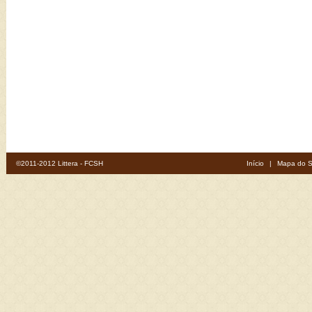
©2011-2012 Littera - FCSH
Início
|
Mapa do S