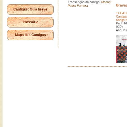
Transcrição da cantiga:
Manuel
Grava
Pedro Ferreira
Cantigas: Guia breve
THEATR
Cantiga
Songs o
Glossário
Paul Hill
(CD) (
Ano: 20
Mapa das Cantigas