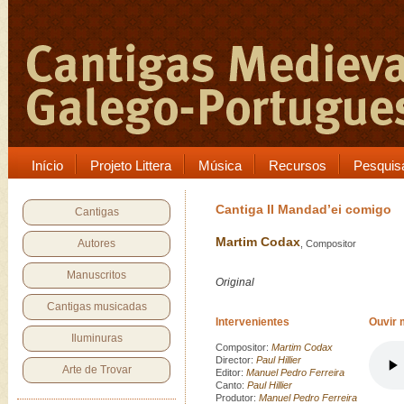
Início
Projeto Littera
Música
Recursos
Pesquis
Cantiga II Mandad’ei comigo
Cantigas
Martim Codax
Autores
, Compositor
Manuscritos
Original
Cantigas musicadas
Intervenientes
Ouvir 
Iluminuras
Compositor:
Martim Codax
Director:
Paul Hillier
Arte de Trovar
Editor:
Manuel Pedro Ferreira
Canto:
Paul Hillier
Produtor:
Manuel Pedro Ferreira