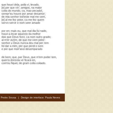
que houvi dela, poila vi, levado,
[e] per que viv', amigos, na maior
coita do mundo, ca, mao pecado!,
sempr'eu houve por amar desamor;
de mia senhor tod'este mal me vem,
[e] al me fez peior, ca me fez quem
servo servir e nom seer amado
por en; mais eu, que mal dia fui nado,
houvi a levar aquesto da melhor
das que Deus fezo, ca nom outro grado;
al m'er avém, de que me vem peior:
senhor u Deus nunca deu mal per rem
foi dar a mim, per que perdi o sem
e por que moir'assi desemparado
de bem; que, par Deus, que m'em poder tem,
quen'a donzela vir ficará en,
com'eu fiquei, de gram coita coitado.
: Pedro Sousa
|
Design de interface: Paula Neves