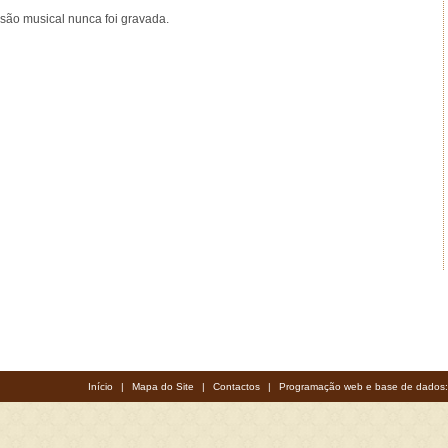
rsão musical nunca foi gravada.
Início
|
Mapa do Site
|
Contactos
|
Programação web e base de dados