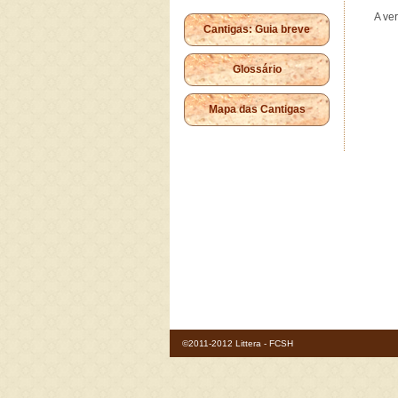
A ve
Cantigas: Guia breve
Glossário
Mapa das Cantigas
©2011-2012 Littera - FCSH