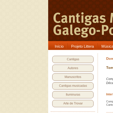
Início
Projeto Littera
Músic
Dom
Cantigas
Tom
Autores
Manuscritos
Comp
Déca
Cantigas musicadas
Inte
Iluminuras
Comp
Arte de Trovar
Cant