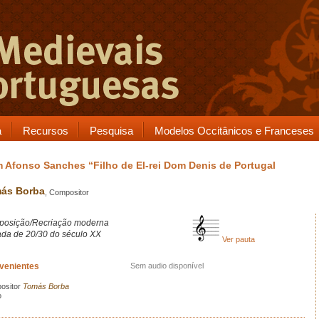
a
Recursos
Pesquisa
Modelos Occitânicos e Franceses
 Afonso Sanches “Filho de El-rei Dom Denis de Portugal
ás Borba
, Compositor
osição/Recriação moderna
da de 20/30 do século XX
Ver pauta
rvenientes
Sem audio disponível
ositor
Tomás Borba
o