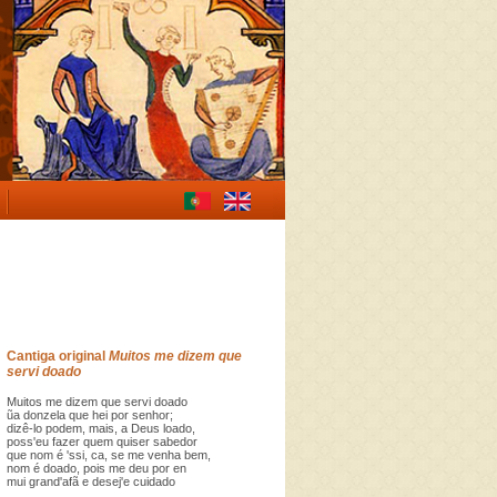
Cantiga original
Muitos me dizem que
servi doado
Muitos me dizem que servi doado
ũa donzela que hei por senhor;
dizê-lo podem, mais, a Deus loado,
poss'eu fazer quem quiser sabedor
que nom é 'ssi, ca, se me venha bem,
nom é doado, pois me deu por en
mui grand'afã e desej'e cuidado