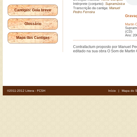
Intérprete (conjunto):
Supramúsica
Transcrição da cantiga:
Manuel
Cantigas: Guia breve
Pedro Ferreira
Grava
Glossário
Martin 
Supram
(CD) (
Ano: 20
Mapa das Cantigas
Contrafactum proposto por Manuel Ped
editado na sua obra O Som de Martin 
©2011-2012 Littera - FCSH
Início
|
Mapa do S