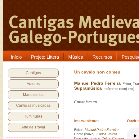
Início
Projeto Littera
Música
Recursos
Pesquis
Un cavalo non comeu
Cantigas
Manuel Pedro Ferreira
Autores
, Editor, Tr
Supramúsica
, Intérprete (conjunto)
Manuscritos
Contrafactum
Cantigas musicadas
Iluminuras
Intervenientes
Ouvir 
Arte de Trovar
Editor:
Manuel Pedro Ferreira
Canto (baixo):
Carlos Valero
Direcção musical:
Telmo Campos