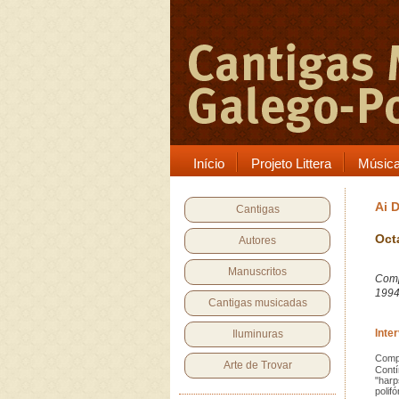
Início
Projeto Littera
Músic
Ai 
Cantigas
Oct
Autores
Manuscritos
Comp
199
Cantigas musicadas
Inte
Iluminuras
Compo
Arte de Trovar
Contí
"harp
polif