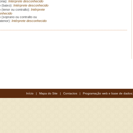
nia):
Intérprete desconhecido
 (baixo):
Intérprete desconhecido
 (tenor ou contralto):
Intérprete
onhecido
 (soprano ou contralto ou
atenor):
Intérprete desconhecido
Início
|
Mapa do Site
|
Contactos
|
Programação web e base de dados