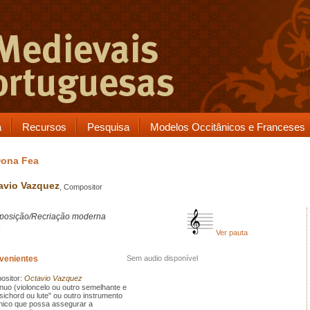
a
Recursos
Pesquisa
Modelos Occitânicos e Franceses
Dona Fea
avio Vazquez
, Compositor
osição/Recriação moderna
4
Ver pauta
rvenientes
Sem audio disponível
sitor:
Octavio Vazquez
nuo (violoncelo ou outro semelhante e
sichord ou lute" ou outro instrumento
ónico que possa assegurar a