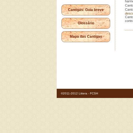
harmo
Canto
Cantigas: Guia breve
Canto
desc
Canto
contr
Glossário
Mapa das Cantigas
©2011-2012 Littera - FCSH