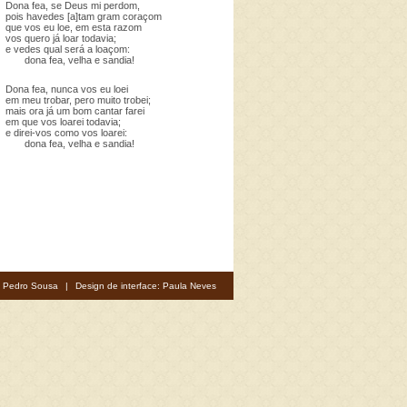
Dona fea, se Deus mi perdom,
pois havedes [a]tam gram coraçom
que vos eu loe, em esta razom
vos quero já loar todavia;
e vedes qual será a loaçom:
dona fea, velha e sandia!
Dona fea, nunca vos eu loei
em meu trobar, pero muito trobei;
mais ora já um bom cantar farei
em que vos loarei todavia;
e direi-vos como vos loarei:
dona fea, velha e sandia!
: Pedro Sousa
|
Design de interface: Paula Neves