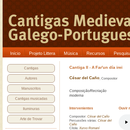
Início
Projeto Littera
Música
Recursos
Pesquis
Cantiga II - A Far'un día irei
Cantigas
César del Caño
Autores
, Compositor
Manuscritos
Composição/Recriação
moderna
Cantigas musicadas
Intervenientes
Ouvir 
Iluminuras
Compositor:
César del Caño
Arte de Trovar
Percussões várias:
César del
Caño
Cítola:
Xurxo Romaní