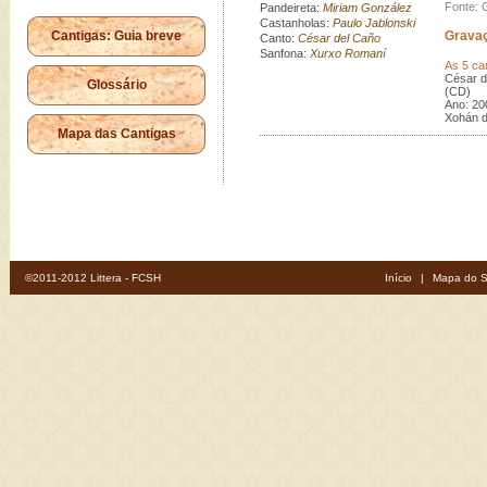
Fonte: 
Pandeireta:
Miriam González
Castanholas:
Paulo Jablonski
Cantigas: Guia breve
Grava
Canto:
César del Caño
Sanfona:
Xurxo Romaní
As 5 ca
César d
Glossário
(CD) (
Ano: 20
Xohán 
Mapa das Cantigas
©2011-2012 Littera - FCSH
Início
|
Mapa do S