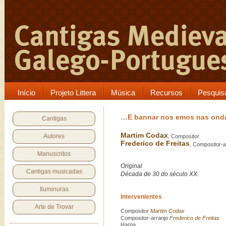
Início
Projeto Littera
Música
Recursos
Pesquis
…E bannar nos emos nas ond
Cantigas
Martim Codax
Autores
, Compositor
Frederico de Freitas
, Compositor-a
Manuscritos
Original
Cantigas musicadas
Década de 30 do século XX.
Iluminuras
Intervenientes
Arte de Trovar
Compositor
Martim Codax
Compositor-arranjo
Frederico de Freitas
Harpa