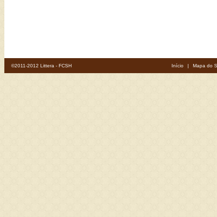
©2011-2012 Littera - FCSH
Início
|
Mapa do S