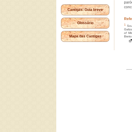
paró
conc
Cantigas: Guia breve
Refe
Glossário
1
Sout
Galiza
of Me
Mapa das Cantigas
Bieit