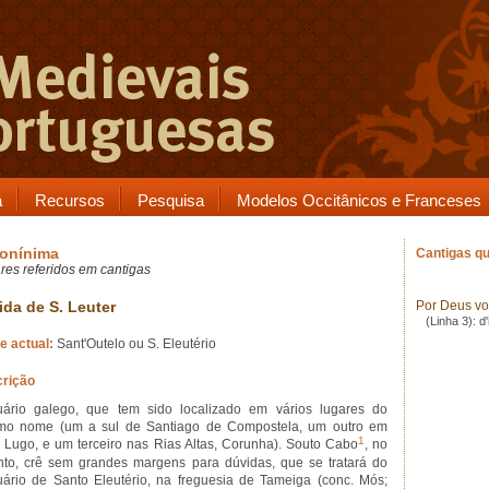
a
Recursos
Pesquisa
Modelos Occitânicos e Franceses
onínima
Cantigas qu
res referidos em cantigas
ida de S. Leuter
Por Deus vo
(Linha 3): d'
 actual:
Sant'Outelo ou S. Eleutério
rição
uário galego, que tem sido localizado em vários lugares do
o nome (um a sul de Santiago de Compostela, um outro em
1
l, Lugo, e um terceiro nas Rias Altas, Corunha). Souto Cabo
, no
nto, crê sem grandes margens para dúvidas, que se tratará do
uário de Santo Eleutério, na freguesia de Tameiga (conc. Mós;