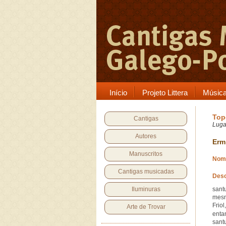
Início
Projeto Littera
Músic
Top
Cantigas
Luga
Autores
Erm
Manuscritos
Nome
Cantigas musicadas
Desc
Iluminuras
sant
mesm
Frio
Arte de Trovar
enta
sant