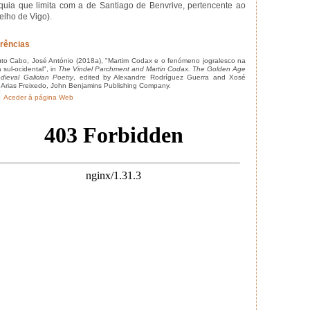
quia que limita com a de Santiago de Benvrive, pertencente ao
elho de Vigo).
rências
o Cabo, José António (2018a), "Martim Codax e o fenómeno jogralesco na
 sul-ocidental", in
The Vindel Parchment and Martin Codax. The Golden Age
dieval Galician Poetry
, edited by Alexandre Rodríguez Guerra and Xosé
o Arias Freixedo, John Benjamins Publishing Company.
Aceder à página Web