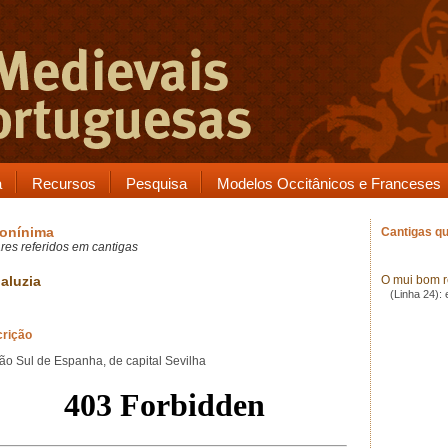
a
Recursos
Pesquisa
Modelos Occitânicos e Franceses
onínima
Cantigas qu
res referidos em cantigas
aluzia
O mui bom re
(Linha 24):
rição
ão Sul de Espanha, de capital Sevilha