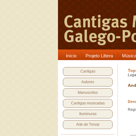
Início
Projeto Littera
Músic
Top
Cantigas
Luga
Autores
And
Manuscritos
Desc
Cantigas musicadas
Regi
Iluminuras
Arte de Trovar