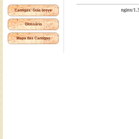
Cantigas: Guia breve
Glossário
Mapa das Cantigas