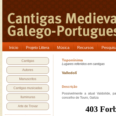
Início
Projeto Littera
Música
Recursos
Pesquis
Toponínima
Cantigas
Lugares referidos em cantigas
Autores
Valledolí
Manuscritos
Descrição
Cantigas musicadas
Possivelmente a atual Valdolide, 
Iluminuras
concelho de Touro, Galiza
Arte de Trovar