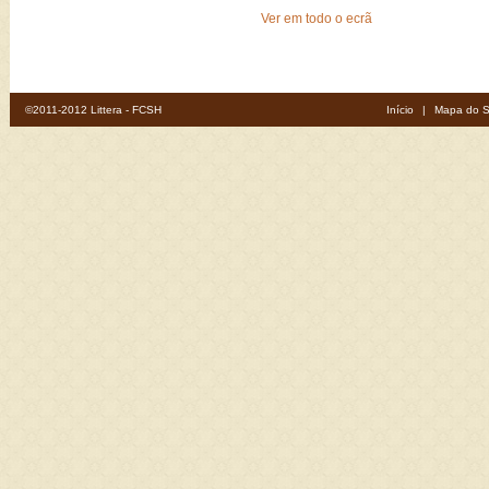
Ver em todo o ecrã
©2011-2012 Littera - FCSH
Início
|
Mapa do S