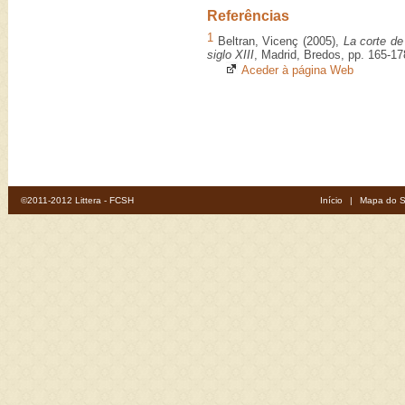
Referências
1
Beltran, Vicenç (2005),
La corte de
siglo XIII
, Madrid, Bredos, pp. 165-17
Aceder à página Web
©2011-2012 Littera - FCSH
Início
|
Mapa do S