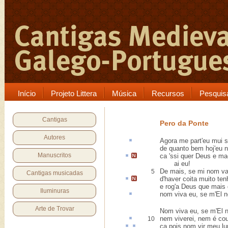
Início
Projeto Littera
Música
Recursos
Pesquis
Cantigas
Pero da Ponte
Autores
Agora me part'eu mui
s
de quanto bem hoj'eu 
Manuscritos
ca
'ssi quer Deus e
ma
ai eu!
De mais, se mi nom va
5
Cantigas musicadas
d'haver
coita
muito ten
e rog'a Deus que mais d
Iluminuras
nom viva eu, se m'El
Arte de Trovar
Nom viva eu, se m'El 
nem viverei, nem é c
10
ca
pois nom vir meu
l