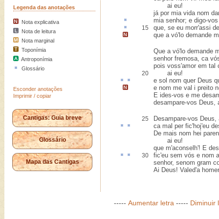
ai eu!
Legenda das anotações
já por mia vida nom da
mia senhor; e digo-vo
Nota explicativa
que, se eu morr'assi d
15
Nota de leitura
que a vó'lo demande m
Nota marginal
Toponímia
Que a vó'lo demande m
senhor fremosa, ca v
Antroponímia
pois voss'amor em tal 
Glossário
ai eu!
20
e
sol nom
quer Deus q
e nom me val i
preito
Esconder anotações
E ides-vos e me desa
Imprimir / copiar
desampare-vos Deus, a
Cantigas: Guia breve
Desampare-vos Deus, a
25
ca
mal
per
fic'hoj'eu d
De mais nom hei pare
Glossário
ai eu!
que m'aconselh'! E de
fic'eu sem vós e nom
a
30
Mapa das Cantigas
senhor, senom gram co
Ai Deus! Valed'a home
-----
Aumentar letra
-----
Diminuir 