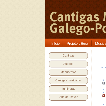
Início
Projeto Littera
Músic
Cantigas
Autores
Manuscritos
Cantigas musicadas
Iluminuras
Arte de Trovar