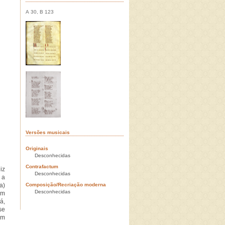
A 30, B 123
Versões musicais
Originais
Desconhecidas
Contrafactum
iz
Desconhecidas
 a
a)
Composição/Recriação moderna
Desconhecidas
om
á,
se
em