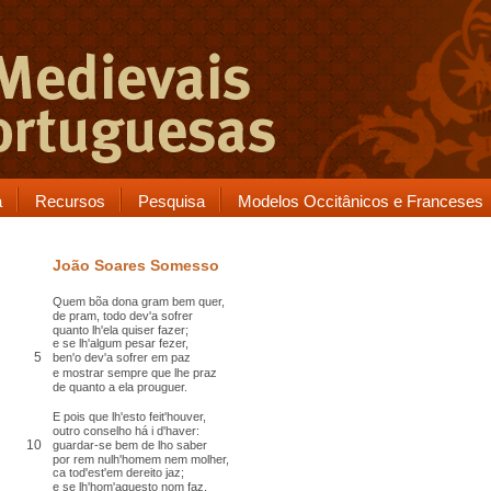
a
Recursos
Pesquisa
Modelos Occitânicos e Franceses
João Soares Somesso
Quem bõa dona gram bem quer,
de pram
, todo dev'a
sofrer
quanto lh'ela quiser fazer;
e se lh'algum pesar fezer,
5
ben'o dev'a sofrer em paz
e mostrar sempre que lhe
praz
de quanto a ela prouguer
.
E pois que lh'
esto
feit'houver,
outro
conselho
há i d'haver:
10
guardar-se bem de lho saber
por rem nulh'homem nem molher,
ca tod'est'em dereito jaz
;
e se lh'hom'
aquesto
nom faz,