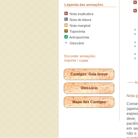
Legenda das anotações
Nota explicativa
Nota de leitura
Nota marginal
Toponímia
Antroponímia
Glossário
Esconder anotações
Imprimir / copiar
Cantigas: Guia breve
-----
Au
Glossário
Nota g
Mapa das Cantigas
Consel
(apen
expres
deve, 
paciên
em seg
não o 