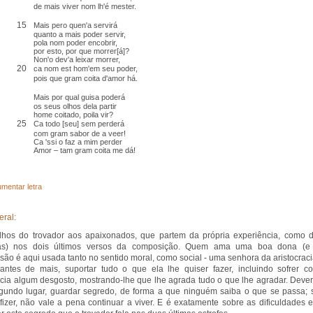
de mais viver nom lh'é mester
.
15
Mais pero quen'a servirá
quanto a mais poder servir,
pola nom poder encobrir,
por esto, por que morrer[á]?
Non'o dev'a leixar morrer,
20
ca
nom est hom'em seu poder,
pois que gram
coita
d'amor há.
Mais por qual
guisa
poderá
os seus olhos dela
partir
home coitado, poila vir?
25
Ca todo [seu]
sem
perderá
com gram
sabor
de a veer!
Ca 'ssi o faz a mim perder
Amor – tam gram coita me dá!
mentar letra
eral:
hos do trovador aos apaixonados, que partem da própria experiência, como d
as) nos dois últimos versos da composição. Quem ama uma boa dona (e
são é aqui usada tanto no sentido moral, como social - uma senhora da aristocraci
antes de mais, suportar tudo o que ela lhe quiser fazer, incluindo sofrer c
cia algum desgosto, mostrando-lhe que lhe agrada tudo o que lhe agradar. Dever
undo lugar, guardar segredo, de forma a que ninguém saiba o que se passa; 
fizer, não vale a pena continuar a viver. E é exatamente sobre as dificuldades 