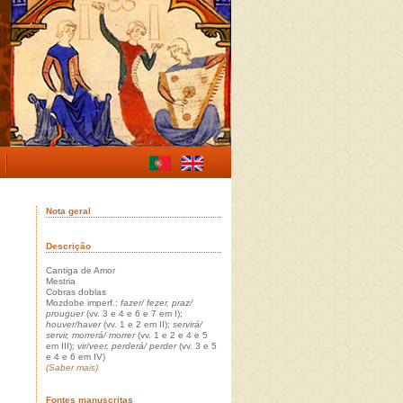
Nota geral
Descrição
Cantiga de Amor
Mestria
Cobras doblas
Mozdobe imperf.:
fazer/ fezer, praz/
prouguer
(vv. 3 e 4 e 6 e 7 em I);
houver/haver
(vv. 1 e 2 em II);
servirá/
servir, morrerá/ morrer
(vv. 1 e 2 e 4 e 5
em III);
vir/veer, perderá/ perder
(vv. 3 e 5
e 4 e 6 em IV)
(Saber mais)
Fontes manuscritas