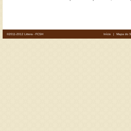
©2011-2012 Littera - FCSH
Início
|
Mapa do S