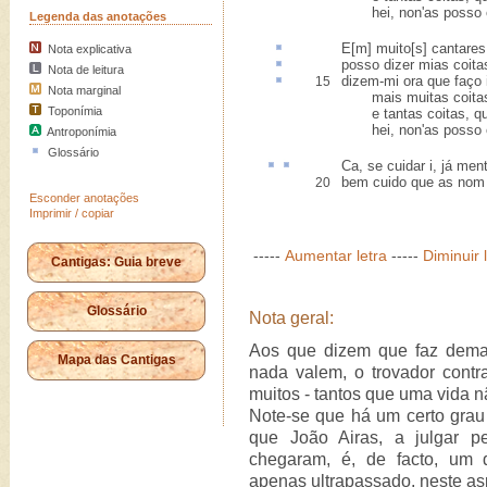
hei, non'as posso e
Legenda das anotações
E[m] muito[s] cantare
Nota explicativa
posso dizer mias coita
Nota de leitura
dizem-mi ora que
faço
15
Nota marginal
mais muitas coitas 
Toponímia
e tantas coitas, qua
hei, non'as posso e
Antroponímia
Glossário
Ca
, se cuidar i, já
ment
bem cuido que as nom 
20
Esconder anotações
Imprimir / copiar
-----
Aumentar letra
-----
Diminuir 
Cantigas: Guia breve
Glossário
Nota geral:
Aos que dizem que faz demas
Mapa das Cantigas
nada valem, o trovador con
muitos - tantos que uma vida n
Note-se que há um certo grau 
que João Airas, a julgar 
chegaram, é, de facto, um 
apenas ultrapassado, neste asp