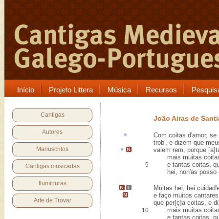
Início
Projeto Littera
Música
Recursos
Pesquis
Cantigas
João Airas de Sant
Autores
Com
coitas
d'amor, se
trob', e dizem que me
Manuscritos
valem
rem
, porque
[a]
mais muitas coitas 
e tantas coitas, qua
5
Cantigas musicadas
hei, non'as posso e
Iluminuras
Muitas hei, hei cuidad
e faço muitos cantare
Arte de Trovar
que per[ç]a coitas, e 
mais muitas coitas 
10
e tantas coitas, qua