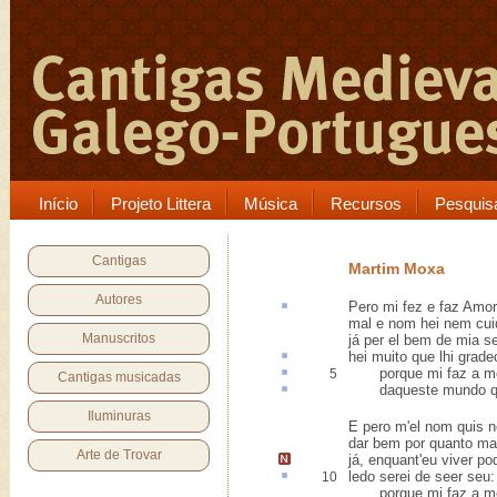
Início
Projeto Littera
Música
Recursos
Pesquis
Cantigas
Martim Moxa
Autores
Pero
mi fez e faz Amor
mal e nom hei nem cui
Manuscritos
já per el bem de mia s
hei muito que lhi
grade
porque mi faz a m
5
Cantigas musicadas
daqueste
mundo q
Iluminuras
E pero m'el nom quis 
dar bem por quanto ma
Arte de Trovar
já, enquant'eu
viver po
ledo
serei de seer seu:
10
porque mi faz a me