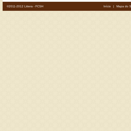
©2011-2012 Littera - FCSH
Início
|
Mapa do S