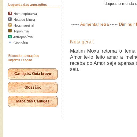
daqueste mundo qu
Legenda das anotações
Nota explicativa
Nota de leitura
-----
Aumentar letra
-----
Diminuir 
Nota marginal
Toponímia
Antroponímia
Nota geral:
Glossário
Martim Moxa retoma o tem
Esconder anotações
Amor tê-lo feito amar a me
Imprimir / copiar
receba do Amor seja apenas s
seu.
Cantigas: Guia breve
Glossário
Mapa das Cantigas