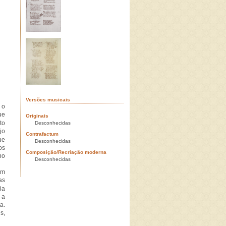
Versões musicais
 o
ue
Originais
to
Desconhecidas
jo
Contrafactum
ue
Desconhecidas
os
Composição/Recriação moderna
no
Desconhecidas
Em
as
ia
 a
a.
s,