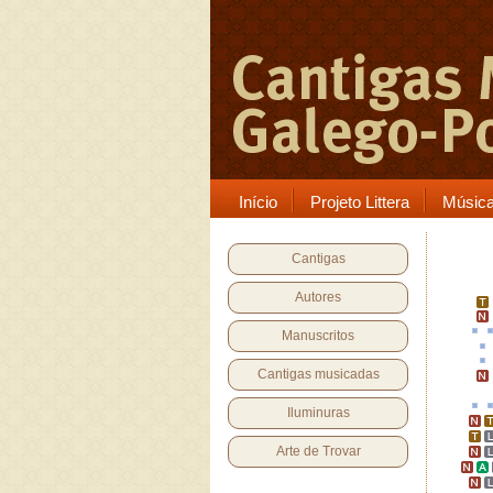
Início
Projeto Littera
Músic
Cantigas
Autores
Manuscritos
Cantigas musicadas
Iluminuras
Arte de Trovar