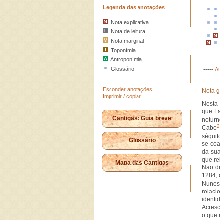
Legenda das anotações
Nota explicativa
Nota de leitura
Nota marginal
Toponímia
Antroponímia
Glossário
-----
Au
Esconder anotações
Nota g
Imprimir / copiar
Nesta 
que La
Cantigas: Guia breve
notur
2
Cabo
séquit
Glossário
se coa
da sua
que re
Mapa das Cantigas
Não de
1284, 
Nunes
relaci
identi
Acresc
o que n