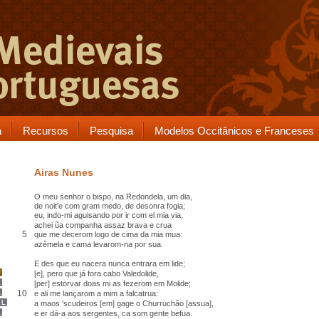
a
Recursos
Pesquisa
Modelos Occitânicos e Franceses
Airas Nunes
O meu senhor o bispo, na
Redondela
, um dia,
de noit'e com gram medo,
de desonra fogia
;
eu, indo-mi
aguisando
por
ir com el mia via
,
achei ũa
companha
assaz brava e crua
5
que me decerom logo de cima da mia
mua
:
azêmela e cama levarom-na por sua
.
E
des
que eu nacera nunca entrara em
lide
;
[e], pero que já fora cabo
Valedolid
e
,
[per] estorvar doas mi as fezerom em
Molide
;
10
e ali me lançarom a mim a
falcatrua
:
a maos 'scudeiros [em] gage o
Churruchão
[assua]
,
e
er dá-a
aos sergentes, ca som gente befua
.