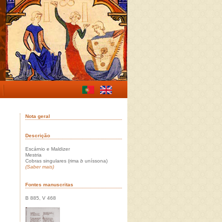
Nota geral
Descrição
Escárnio e Maldizer
Mestria
Cobras singulares (rima
b
uníssona)
(Saber mais)
Fontes manuscritas
B 885, V 468