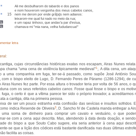
Ali me
desbulharom
do
tabardo
e dos
panos
e nom houverom vergonha dos meus cabelos
canos
,
15
nem me derom
por ende
grã[a]s
nem
adianos
:
leixarom-me qual fui
nado
no meio da rua;
e um
rapaz
tinhoso,
que andav'a par d'estua
,
chamava-mi "mia nana
, velha
fududancua
!"
mentar letra
eral:
cantiga, cujas circunstâncias históricas exatas nos escapam, Airas Nunes relata
1
pa chama "uma cena de violência tipicamente medieval"
;. A dita cena, um ataq
no a uma companhia em fuga, ter-se-á passado, como supõe José António Sou
, com o bispo eleito de Lugo, D. Fernando Peres de Páramo (1286-1294), de cu
o Airas Nunes fez parte. Por essa altura o trovador teria por volta de 56 anos, o q
duna com os seus referidos
cabelos canos
. Fosse qual fosse o bispo e os motiv
 fuga, o certo é que a vítima parece ter sido o próprio trovador, a acreditarmos 
lata a cantiga, dita na primeira pessoa.
ixa de ser um pouco estranha esta confissão das sevícias e insultos sofridos. 
3
como indica Resende de Oliveira
, D. Sancho IV de Castela manda entregar a Air
 uma soma de dinheiro para comprar um cavalo e vestuário, o que poder
onar-se com a cena aqui descrita. Mas, atendendo à data desta doação, e sendo
dade do bispo a que Souto Cabo sugere, ela seria anterior à cena aqui descrit
ente-se que a lição dos códices está bastante danificada nas duas últimas estrofe
ão facilita as coisas.