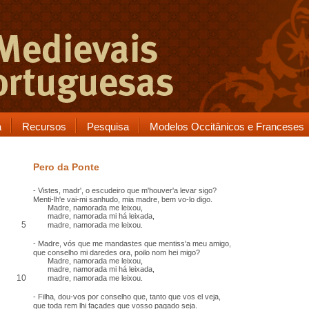
a
Recursos
Pesquisa
Modelos Occitânicos e Franceses
Pero da Ponte
- Vistes, madr', o escudeiro que m'houver'a levar
sigo
?
Menti-lh'e vai-mi
sanhudo
, mia madre, bem vo-lo digo.
Madre, namorada me leixou,
madre, namorada mi há leixada,
5
madre, namorada me leixou.
- Madre, vós que me mandastes que mentiss'a meu amigo,
que conselho mi daredes ora, poilo nom hei
migo
?
Madre, namorada me leixou,
madre, namorada mi há leixada,
10
madre, namorada me leixou.
- Filha, dou-vos por conselho que, tanto que vos el veja,
que
toda rem
lhi façades que vosso
pagado
seja.