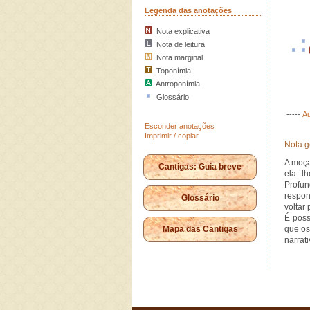
Legenda das anotações
Nota explicativa
Nota de leitura
Nota marginal
Toponímia
Antroponímia
Glossário
-----
Au
Esconder anotações
Imprimir / copiar
Nota g
A moça
Cantigas: Guia breve
ela l
Profu
respon
Glossário
voltar 
É poss
Mapa das Cantigas
que os
narrat