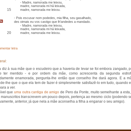
- Madre, namorada me leixou,
madre, namorada mi há leixada,
15
madre, namorada me leixou.
- Pois escusar nom podedes, mia filha, seu
gasalhado
,
des oimais
eu vos
castigo
que lh'andedes a mandado
.
- Madre, namorada me leixou,
madre, namorada mi há leixada,
20
madre, namorada me leixou.
mentar letra
eral:
 diz à sua mãe que o escudeiro que a haveria de levar se foi embora zangado, p
he ter mentido - e por ordem da mãe, como acrescenta da segunda estrof
ndamente enamorada, pergunta-lhe então que conselho lhe dará agora. E a m
de-lhe que o que ela tem de fazer é simplesmente satisfazê-lo em tudo, quando e
para a ver.
ível que
uma outra cantiga de amigo
de Pero da Ponte, muito semelhante a esta,
 manuscritos transcrevem um pouco depois, pertença ao mesmo ciclo (podendo se
ivamente, anterior, já que nela a mãe aconselha a filha a enganar o seu amigo).