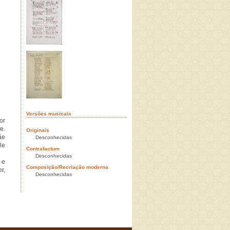
Versões musicais
or
e.
Originais
ãe
Desconhecidas
le
Contrafactum
Desconhecidas
 e
Composição/Recriação moderna
r,
Desconhecidas