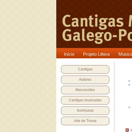
Início
Projeto Littera
Músic
Cantigas
Autores
Manuscritos
Cantigas musicadas
Iluminuras
Arte de Trovar