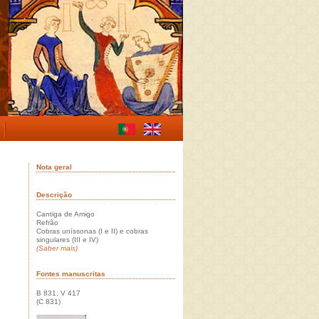
Nota geral
Descrição
Cantiga de Amigo
Refrão
Cobras uníssonas (I e II) e cobras
singulares (III e IV)
(Saber mais)
Fontes manuscritas
B 831, V 417
(C 831)