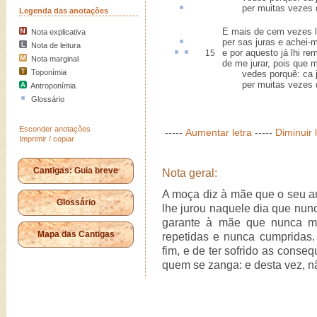
per muitas vezes q
Legenda das anotações
E mais de cem vezes l
Nota explicativa
per sas juras e achei-m
Nota de leitura
e por
aquesto
já lhi
re
15
Nota marginal
de me jurar, pois que m
Toponímia
vedes porquê: ca já 
per muitas vezes qu
Antroponímia
Glossário
Esconder anotações
-----
Aumentar letra
-----
Diminuir 
Imprimir / copiar
Cantigas: Guia breve
Nota geral:
A moça diz à mãe que o seu a
Glossário
lhe jurou naquele dia que nunc
garante à mãe que nunca ma
Mapa das Cantigas
repetidas e nunca cumpridas
fim, e de ter sofrido as conse
quem se zanga: e desta vez, nã