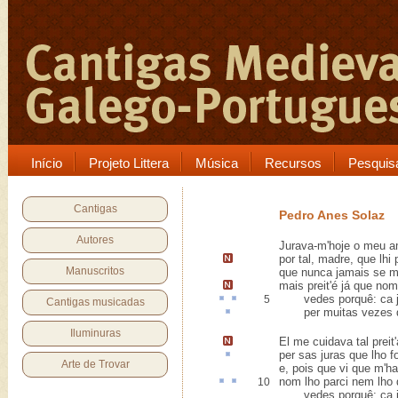
Início
Projeto Littera
Música
Recursos
Pesquis
Cantigas
Pedro Anes Solaz
Autores
Jurava-m'hoje o meu a
por tal, madre, que lhi
Manuscritos
que nunca jamais se 
mais preit'é já que no
vedes porquê:
ca
j
5
Cantigas musicadas
per muitas vezes q
Iluminuras
El me cuidava tal
preit
per sas juras que lho 
Arte de Trovar
e, pois que vi que m'ha
nom lho parci nem lho
10
vedes porquê: ca já 