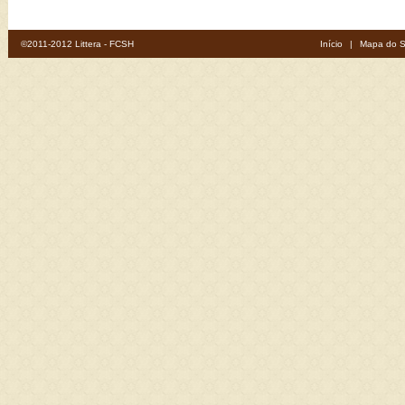
©2011-2012 Littera - FCSH
Início
|
Mapa do S