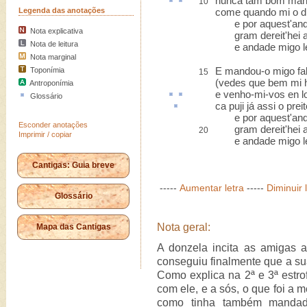
nunca tam bom
man
10
Legenda das anotações
come quando mi o d
e por aquest'ando
Nota explicativa
gram dereit'hei a 
Nota de leitura
e andade migo le
Nota marginal
E mandou-o migo fal
Toponímia
15
(vedes que bem mi h
Antroponímia
e venho-mi-vos
en
l
Glossário
ca
puji já assi o prei
e por aquest'ando
Esconder anotações
gram dereit'hei a 
20
Imprimir / copiar
e andade migo le
Cantigas: Guia breve
-----
Aumentar letra
-----
Diminuir 
Glossário
Nota geral:
Mapa das Cantigas
A donzela incita as amigas 
conseguiu finalmente que a s
Como explica na 2ª e 3ª estro
com ele, e a sós, o que foi a 
como tinha também mandad