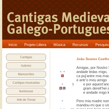
Início
Projeto Littera
Música
Recursos
Pesquis
Cantigas
João Soares Coelh
Autores
Amigas, por Nostro 
andade
ledas
migo
,
Manuscritos
ca puj'antre mia ma
e antr'o meu amigo
Cantigas musicadas
e por
aquest
'an
5
gram dereit'hei
Iluminuras
e andade migo le
Arte de Trovar
Pero
mia madre nom 
mandou-mi que o vi