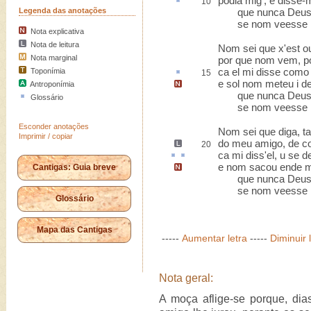
podia
mig'
, e disse-
10
Legenda das anotações
que nunca Deus l
se nom veesse mu
Nota explicativa
Nota de leitura
Nom sei que x'est o
Nota marginal
por que nom vem, po
ca
el mi disse como 
Toponímia
15
e sol nom meteu i d
Antroponímia
que nunca Deus l
Glossário
se nom veesse mu
Esconder anotações
Nom sei que diga, t
Imprimir / copiar
do meu amigo, de 
20
ca mi diss'el,
u
se d
e nom sacou ende m
Cantigas: Guia breve
que nunca Deus l
se nom veesse mu
Glossário
Mapa das Cantigas
-----
Aumentar letra
-----
Diminuir 
Nota geral:
A moça aflige-se porque, dia