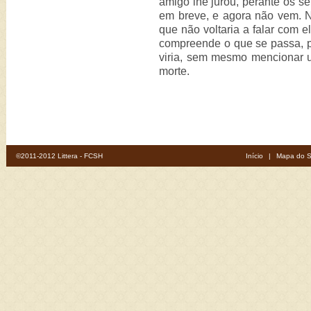
amigo lhe jurou, perante os se
em breve, e agora não vem. Ne
que não voltaria a falar com 
compreende o que se passa, po
viria, sem mesmo mencionar
morte.
©2011-2012 Littera - FCSH
Início
|
Mapa do S