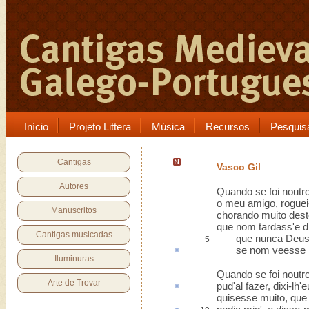
Início
Projeto Littera
Música
Recursos
Pesquis
Cantigas
Vasco Gil
Autores
Quando se foi noutro
o meu amigo, roguei-
Manuscritos
chorando muito des
que nom tardass'e di
Cantigas musicadas
que nunca Deus l
5
se nom veesse 
Iluminuras
Quando se foi noutr
Arte de Trovar
pud'
al
fazer, dixi-lh'
quisesse muito, que 