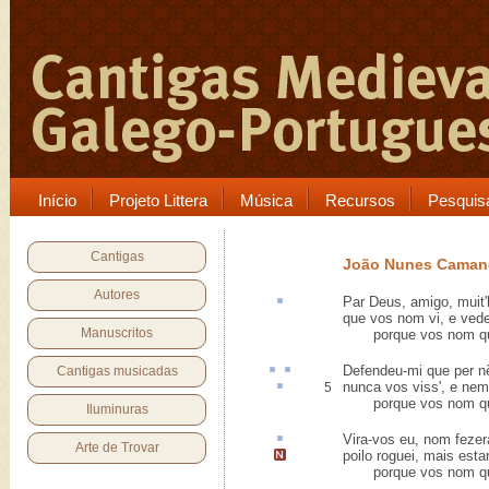
Início
Projeto Littera
Música
Recursos
Pesquis
Cantigas
João Nunes Caman
Autores
Par Deus, amigo, muit'
que vos nom vi, e ved
Manuscritos
porque vos nom quis
Defendeu-mi
que
per n
Cantigas musicadas
nunca vos viss', e ne
5
porque vos nom quis
Iluminuras
Vira-vos eu, nom feze
Arte de Trovar
poilo roguei, mais
esta
porque vos nom quis