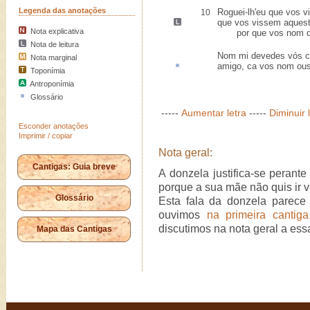
Legenda das anotações
Roguei-lh'eu que vos v
10
que vos
vissem aquest
Nota explicativa
por que vos nom qui
Nota de leitura
Nom mi devedes vós cu
Nota marginal
amigo,
ca
vos nom ouse
Toponímia
Antroponímia
Glossário
-----
Aumentar letra
-----
Diminuir 
Esconder anotações
Imprimir / copiar
Nota geral:
Cantigas: Guia breve
A donzela justifica-se perant
porque a sua mãe não quis ir vê
Glossário
Esta fala da donzela parece
ouvimos
na primeira cantiga
discutimos na nota geral a es
Mapa das Cantigas