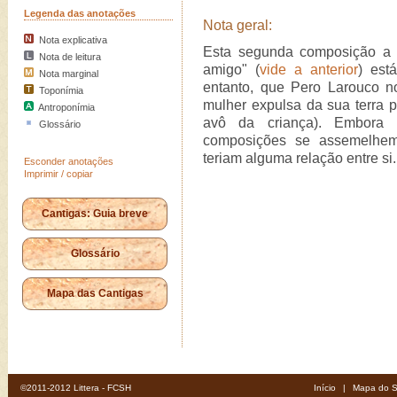
Legenda das anotações
Nota geral:
Nota explicativa
Esta segunda composição a 
Nota de leitura
amigo" (
vide a anterior
) est
Nota marginal
entanto, que Pero Larouco 
Toponímia
mulher expulsa da sua terra 
Antroponímia
avô da criança). Embora e
Glossário
composições se assemelhe
teriam alguma relação entre si.
Esconder anotações
Imprimir / copiar
Cantigas: Guia breve
Glossário
Mapa das Cantigas
©2011-2012 Littera - FCSH
Início
|
Mapa do S