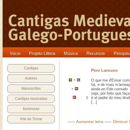
Início
Projeto Littera
Música
Recursos
Pesquis
Cantigas
Pero Larouco
Autores
O que me
d'
Ensar
corr
há, e de mais m'ameaç
Manuscritos
ainda
en
fi'de cornudo
seja; por feito que faça
é el padre do meu
drud
5
Cantigas musicadas
[...]
Iluminuras
Arte de Trovar
-----
Aumentar letra
-----
Diminuir 