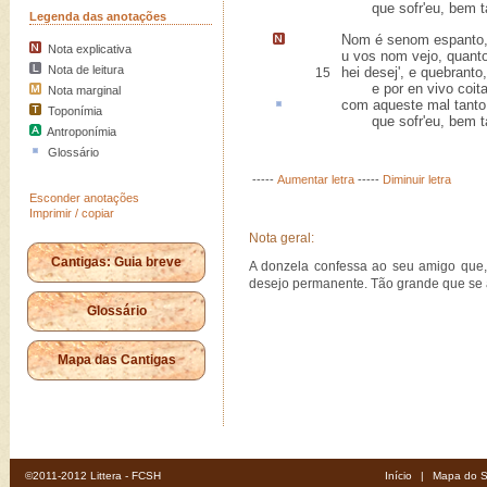
que sofr'eu, bem ta
Legenda das anotações
Nom é senom espanto
Nota explicativa
u vos nom vejo, quant
Nota de leitura
hei desej', e quebranto
,
15
e por en vivo coit
Nota marginal
com
aqueste
mal tanto
Toponímia
que sofr'eu, bem ta
Antroponímia
Glossário
-----
Aumentar letra
-----
Diminuir letra
Esconder anotações
Imprimir / copiar
Nota geral:
Cantigas: Guia breve
A donzela confessa ao seu amigo que, 
desejo permanente. Tão grande que se 
Glossário
Mapa das Cantigas
©2011-2012 Littera - FCSH
Início
|
Mapa do S