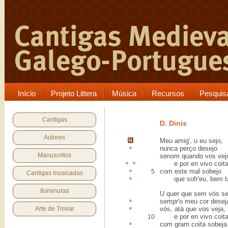
Início
Projeto Littera
Música
Recursos
Pesquis
Cantigas
D. Dinis
Autores
Meu amig',
u eu sejo
,
nunca
perço
desejo
Manuscritos
senom quando vos vej
e
por en
vivo
coit
com este mal
sobejo
5
Cantigas musicadas
que sofr'eu,
bem t
Iluminuras
U quer que sem vós se
sempr'o meu
cor
desej
Arte de Trovar
vós,
atá
que vos veja,
e por en vivo coit
10
com gram
coita
sobeja