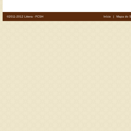
©2011-2012 Littera - FCSH
Início
|
Mapa do S