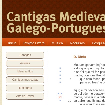
Início
Projeto Littera
Música
Recursos
Pesquis
Cantigas
D. Dinis
Autores
Meu amigo vem hoj'aqu
e diz que quer
migo
fal
Manuscritos
e sab'el que mi
faz pes
madre, pois que lh'eu
d
que nom fosse,
p
5
Cantigas musicadas
per
u
eu foss', e 
Iluminuras
aqui; e foi pecado seu
de
sol
põer no coraço
Arte de Trovar
madre,
passar mia de
ca
sab'el que lhi mande
10
que nom fosse per 