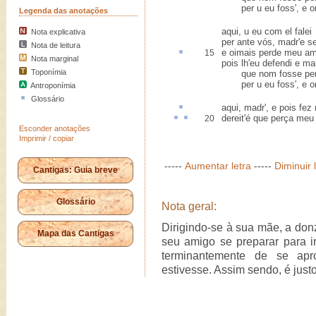
per u eu foss', e o
Legenda das anotações
aqui, u eu com el falei
Nota explicativa
per ante vós, madr'e s
Nota de leitura
e
oimais
perde meu am
15
Nota marginal
pois lh'eu defendi e ma
Toponímia
que nom fosse per 
per u eu foss', e o
Antroponímia
Glossário
aqui, madr', e pois
fez
dereit'é
que
perça
meu 
20
Esconder anotações
Imprimir / copiar
-----
Aumentar letra
-----
Diminuir 
Cantigas: Guia breve
Glossário
Nota geral:
Dirigindo-se à sua mãe, a donz
Mapa das Cantigas
seu amigo se preparar para ir
terminantemente de se apr
estivesse. Assim sendo, é justo