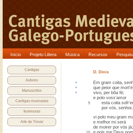
Início
Projeto Littera
Música
Recursos
Pesquis
Cantigas
D. Dinis
Autores
Em gram
coita
, senh
que
peior
que mort'é
Manuscritos
vivo,
per bõa fé
;
e polo voss'amor
Cantigas musicadas
esta coita sofr'e
5
por vós, senhor, 
Iluminuras
vi polo meu gram ma
e melhor mi será
Arte de Trovar
de moirer por vós já;
e pois me Deus nom
10