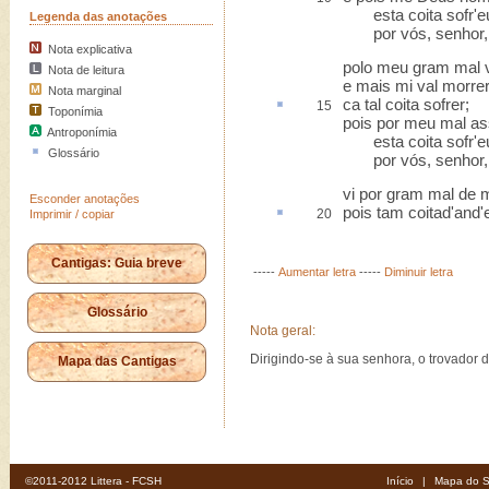
esta coita sofr'e
Legenda das anotações
por vós, senhor, 
Nota explicativa
polo meu gram mal v
Nota de leitura
e mais mi val morre
Nota marginal
ca
tal coita sofrer;
15
Toponímia
pois por meu mal as
Antroponímia
esta coita sofr'e
Glossário
por vós, senhor, 
vi por gram mal de m
Esconder anotações
pois tam
coitad'
and'
20
Imprimir / copiar
Cantigas: Guia breve
-----
Aumentar letra
-----
Diminuir letra
Glossário
Nota geral:
Dirigindo-se à sua senhora, o trovador 
Mapa das Cantigas
©2011-2012 Littera - FCSH
Início
|
Mapa do S