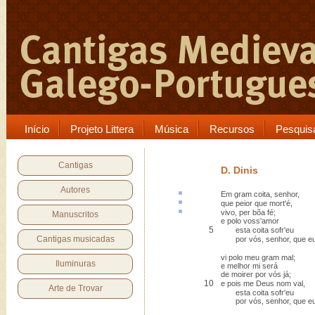
Início
Projeto Littera
Música
Recursos
Pesquis
Cantigas
D. Dinis
Autores
Em gram
coita
, senhor,
que
peior
que mort'é,
vivo,
per bõa fé
;
Manuscritos
e polo voss'amor
5
esta coita sofr'eu
Cantigas musicadas
por vós, senhor, que e
vi polo meu gram mal;
Iluminuras
e melhor mi será
de moirer por vós já;
10
e pois me Deus nom val,
Arte de Trovar
esta coita sofr'eu
por vós, senhor, que e