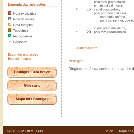
polo meu gram mal vi;
Legenda das anotações
e mais mi val morrer
15
ca
tal coita sofrer;
pois por meu mal assi
Nota explicativa
esta coita sofr'eu
Nota de leitura
por vós, senhor, que e
Nota marginal
vi por gram mal de mi,
Toponímia
20
pois tam
coitad'
and'eu.
Antroponímia
Glossário
-----
Aumentar letra
Esconder anotações
Imprimir / copiar
Nota geral:
Dirigindo-se à sua senhora, o trovador 
Cantigas: Guia breve
Glossário
Mapa das Cantigas
©2011-2012 Littera - FCSH
Início
|
Mapa do S