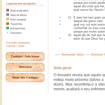
porque por morte perde
Legenda das anotações
aquel dia coita que hei,
qual nunca fez Nostro 
Nota explicativa
Nota de leitura
E
pero
hei tam gram p
15
Nota marginal
daquel dia
grave
veer,
Toponímia
qual vos
sol nom
posso
confort'hei no meu cor
Antroponímia
porque por morte sairei
Glossário
aquel dia do mal que he
20
peior do que Deus fez p
Esconder anotações
Imprimir / copiar
-----
Aumentar letra
-----
Diminuir 
Cantigas: Guia breve
Glossário
Nota geral:
O trovador receia que aquilo
Mapa das Cantigas
esteja muito próximo (talvez a r
dizer). Mas reconforta-o a id
morrer, acabará o seu sofrimen