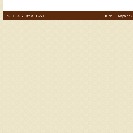
©2011-2012 Littera - FCSH
Início
|
Mapa do S