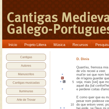
Início
Projeto Littera
Música
Recursos
Pesquis
Cantigas
D. Dinis
Autores
Quant'eu, fremosa mia
de vós receei a veer,
Manuscritos
muit
'er
sei que nom hei
de m'agora
guardar qu
veja
;
mais
[sei] que mo
5
Cantigas musicadas
aquel dia (tal confort'he
e perderei
coitas
d'amo
Iluminuras
E como quer que eu ma
Arte de Trovar
pesar nom podesse ve
do que entom verei, pr
10
hei
ende
, se Deus mi