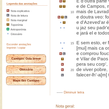
E d'outra parte
Legenda das anotações
e de
Campos
,
mais de Lavrad
Nota explicativa
10
Nota de leitura
e
doutra veo
: f
Nota marginal
e d'
Azeved'
ar
é
Toponímia
u
jaz
seu padr'e
Antroponímia
e jará el e todo
Glossário
E
sem esto
,
er
15
Esconder anotações
[mui] mais
ca
os
Imprimir / copiar
e comprou fouce
e
Vilar de Paos
Cantigas: Guia breve
pera seu corp
'
de viver pobre,
Glossário
20
falecer-lh'-a[m]
Mapa das Cantigas
-----
Diminuir letra
Nota geral: