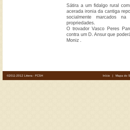
Sátira a um fidalgo rural co
acerada ironia da cantiga re
socialmente marcados na
propriedades.
O trovador Vasco Peres Par
contra um D. Ansur que poder
Moniz .
©2011-2012 Littera - FCSH
Início
|
Mapa do S