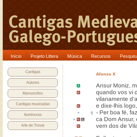
Início
Projeto Littera
Música
Recursos
Pesquis
Cantigas
Afonso X
Autores
Ansur Moniz
, 
quando vos vi d
Manuscritos
vilanamente d'a
Cantigas musicadas
e dixe-lhis logo
-
Per boa fé
, fa
5
Iluminuras
ca
Dom Ansur,
vem dos de
Vil
Arte de Trovar