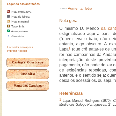
Legenda das anotações
-----
Aumentar letra
Nota explicativa
Nota de leitura
Nota geral:
Nota marginal
Toponímia
O mesmo D. Mendo
da cant
Antroponímia
estigmatizado aqui a partir 
Glossário
("quem leva o baio, não deix
entanto, algo obscuro. A exp
Esconder anotações
1
Lapa
(que crê tratar-se de um
Imprimir / copiar
rei nas campanhas da Andaluz
interpretação deste provérb
Cantigas: Guia breve
pagamento, não pode deixar de
de exigências repetidas, c
Glossário
anterior, e o sentido seja: que
deixa os acessórios, ou seja, 
Mapa das Cantigas
Referências
1
Lapa, Manuel Rodrigues (1970),
C
Medievais Galego-Portugueses
, 2ª E