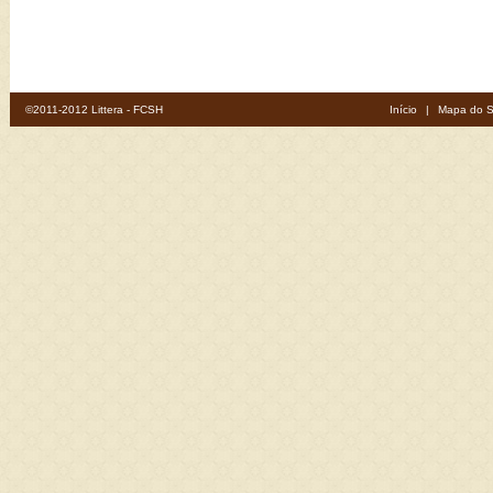
©2011-2012 Littera - FCSH
Início
|
Mapa do S