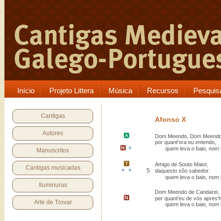
Início
Projeto Littera
Música
Recursos
Pesquis
Cantigas
Afonso X
Autores
Dom Meendo,
Dom Meendo
por quant'ora eu entendo,
quem leva o
baio
, nom 
Manuscritos
Amigo de
Souto Maior
,
Cantigas musicadas
5
daquesto
sõo sabedor
:
quem leva o baio, nom le
Iluminuras
Dom Meendo de Candarei,
per quant'eu de vós
apres'h
Arte de Trovar
quem leva o baio, nom le