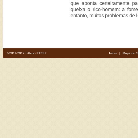
que aponta certeiramente p
queixa o rico-homem: a fome.
entanto, muitos problemas de le
©2011-2012 Littera - FCSH
Início
|
Mapa do S