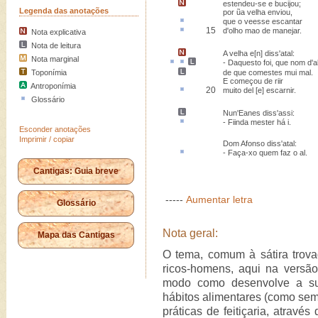
estendeu-se e
bucijou
;
Legenda das anotações
por ũa velha enviou,
que o veesse
escantar
15
d'
olho mao
de manejar.
Nota explicativa
Nota de leitura
A velha
e[n] diss'atal
:
Nota marginal
-
Daquesto
foi,
que nom
d'
a
Toponímia
de que
comestes mui mal.
E começou de riir
Antroponímia
20
muito del [e]
escarnir
.
Glossário
Nun'Eanes diss'assi
:
- Fiinda
mester há
i.
Esconder anotações
Imprimir / copiar
Dom Afonso diss'atal:
-
Faça-xo quem faz o
al
.
Cantigas: Guia breve
-----
Aumentar letra
Glossário
Nota geral:
Mapa das Cantigas
O tema, comum à sátira trova
ricos-homens, aqui na versã
modo como desenvolve a sua
hábitos alimentares (como sem
práticas de feitiçaria, atravé