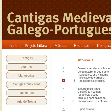
Início
Projeto Littera
Música
Recursos
Pesquis
Cantigas
Afonso X
Autores
Direi-vos eu d'um
ric'home
de com'
aprendi
que come:
mandou cozer o vil home
Manuscritos
meio rabo de carneiro
5
-
assi com'o cavaleiro
.
Cantigas musicadas
E outro meio
filhou
,
e peiteá-lo mandou,
Iluminuras
[e] ao colo o atou,
tal que o nom
aolhasse
10
quen'o visse e o
catasse
.
Arte de Trovar
E pois ali o
liou
,