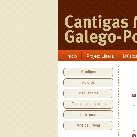
Início
Projeto Littera
Músic
Cantigas
Autores
Manuscritos
Cantigas musicadas
Iluminuras
Arte de Trovar