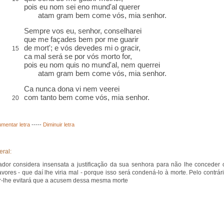
pois eu nom sei eno mund'al querer
atam gram bem come vós, mia senhor.
Sempre vos eu, senhor, conselharei
que me façades bem por me guarir
de mort'; e vós devedes mi o
gracir
,
15
ca
mal será se por vós morto for,
pois eu nom quis no mund'al, nem querrei
atam gram bem come vós, mia senhor.
Ca nunca dona vi nem veerei
com tanto bem come vós, mia senhor.
20
mentar letra
-----
Diminuir letra
eral:
ador considera insensata a justificação da sua senhora para não lhe conceder 
avores - que daí lhe viria mal - porque isso será condená-lo à morte. Pelo contrári
r-lhe evitará que a acusem dessa mesma morte