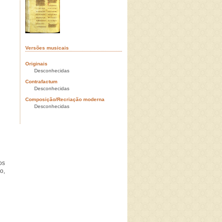
Versões musicais
Originais
Desconhecidas
Contrafactum
Desconhecidas
Composição/Recriação moderna
Desconhecidas
os
o,