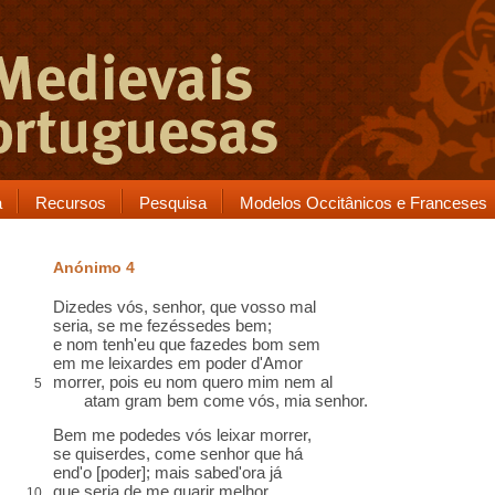
a
Recursos
Pesquisa
Modelos Occitânicos e Franceses
Anónimo 4
Dizedes vós, senhor, que vosso mal
seria, se me fezéssedes bem;
e nom tenh'eu que fazedes bom sem
em me leixardes em poder d'Amor
morrer, pois eu nom quero mim nem
al
5
atam gram bem come vós, mia senhor.
Bem me podedes vós leixar morrer,
se quiserdes, come senhor que há
end'
o [poder]; mais sabed'ora já
que seria de me guarir melhor
,
10