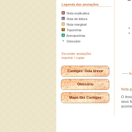
Legenda das anotações
Nota explicativa
Nota de leitura
Nota marginal
Toponímia
Antroponímia
Glossário
Esconder anotações
Imprimir / copiar
Cantigas: Guia breve
-----
Au
Glossário
Nota g
O trov
Mapa das Cantigas
seus f
acorre