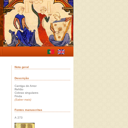
Nota geral
Descrição
Cantiga de Amor
Refrão
Cobras singulares
Finda
(Saber mais)
Fontes manuscritas
A 273