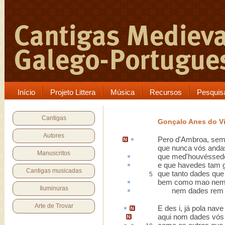
Início
Projeto Littera
Música
Recursos
Pesquis
Cantigas
Gonçalo Anes do V
Autores
Pero d'Ambroa,
sem
que nunca vós anda
Manuscritos
que med'houvéssed
e que havedes tam
Cantigas musicadas
que tanto dades qu
5
bem como mao ne
Iluminuras
nem dades
rem
Arte de Trovar
E
des i
,
já pola nave
aqui
nom dades vós 