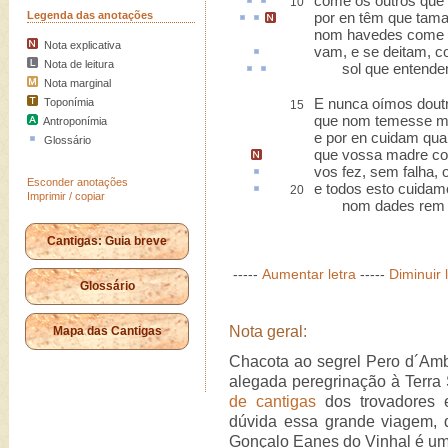
come
os outros que
10
Legenda das anotações
por en
têm
que
tama
nom havedes
come o
Nota explicativa
vam, e se deitam, 
Nota de leitura
sol que
entend
Nota marginal
E nunca oímos doutr
Toponímia
15
que nom temesse ma
Antroponímia
e por en cuidam qua
Glossário
que vossa madre c
vos fez,
sem falha
, 
Esconder anotações
e todos
esto
cuidamo
20
Imprimir / copiar
nom dades rem po
Cantigas: Guia breve
-----
Aumentar letra
-----
Diminuir 
Glossário
Nota geral:
Mapa das Cantigas
Chacota ao segrel Pero d´Amb
alegada peregrinação à Terra
de cantigas
dos trovadores e
dúvida essa grande viagem, q
Gonçalo Eanes do Vinhal é um 