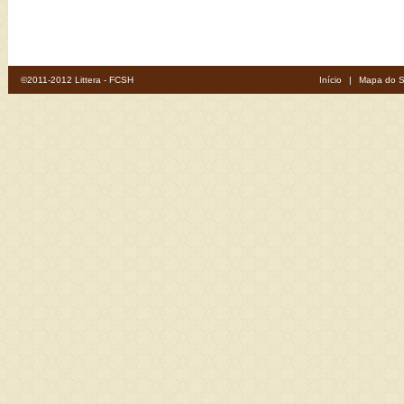
©2011-2012 Littera - FCSH
Início
|
Mapa do S