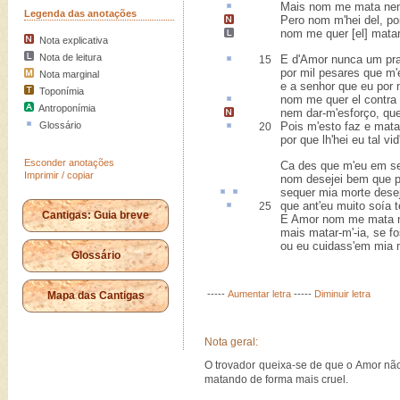
Mais nom me mata ne
Legenda das anotações
Pero nom m'hei del, pois
nom me quer [el]
matar
Nota explicativa
Nota de leitura
E d'Amor nunca um pr
15
por mil pesares que m'e
Nota marginal
e a senhor que eu por 
Toponímia
nom me quer el
contra
Antroponímia
nem dar-m'esforço, qu
Glossário
Pois m'
esto
faz e mata
20
por que lh'hei eu tal vi
Esconder anotações
Ca des que m'eu em se
Imprimir / copiar
nom desejei bem que p
sequer
mia morte dese
que ant'eu muito
soía
t
25
Cantigas: Guia breve
E Amor nom me mata n
mais matar-m'-ia, se f
ou eu cuidass'em mia m
Glossário
-----
Aumentar letra
-----
Diminuir letra
Mapa das Cantigas
Nota geral:
O trovador queixa-se de que o Amor não 
matando de forma mais cruel.