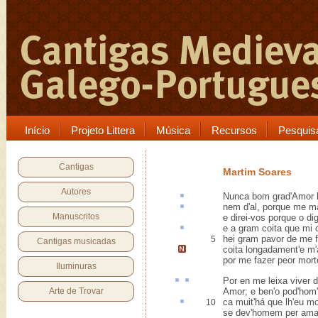
Início
Projeto Littera
Música
Recursos
Pesquis
Cantigas
Martim Soares
Autores
Nunca
bom grad
'Amor 
nem d'
al
, porque me ma
Manuscritos
e direi-vos porque o dig
e a gram
coita
que mi o
hei gram pavor de me f
5
Cantigas musicadas
coita longadament'e m'
por me fazer peor mort
Iluminuras
Por en
me leixa viver
d
Arte de Trovar
Amor; e ben'o pod'hom'
ca
muit'há que lh'eu mo
10
se dev'homem per amar