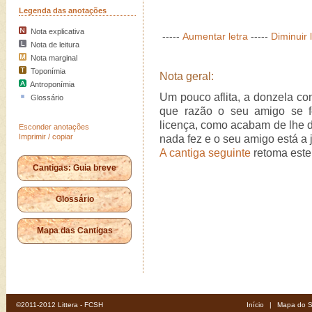
Legenda das anotações
Nota explicativa
-----
Aumentar letra
-----
Diminuir 
Nota de leitura
Nota marginal
Toponímia
Nota geral:
Antroponímia
Um pouco aflita, a donzela c
Glossário
que razão o seu amigo se f
licença, como acabam de lhe di
Esconder anotações
Imprimir / copiar
nada fez e o seu amigo está a 
A cantiga seguinte
retoma este
Cantigas: Guia breve
Glossário
Mapa das Cantigas
©2011-2012 Littera - FCSH
Início
|
Mapa do S