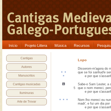
Início
Projeto Littera
Música
Recursos
Pesquis
Cantigas
Lopo
Autores
Disserom-m'agora do 
que se foi
sanhud
'e s
Manuscritos
e por que
s'assan
Sabe-o Sam Leuter, a
Cantigas musicadas
que o nom mereci, pero
5
e por que s'assanho
Iluminuras
Nom lho mereci eu nu
Arte de Trovar
madr', e fui um dia por 
e por que s'assanho