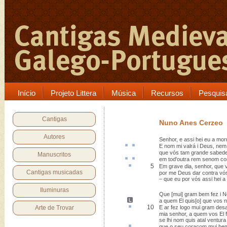
Início
Projeto Littera
Música
Recursos
Pesquis
Cantigas
Nuno Anes Cerzeo
Autores
Senhor, e assi hei eu a mor
E nom mi
valrá
i Deus, ne
que vós tam grande sabed
Manuscritos
em tod'outra
rem
senom
co
5
Em
grave
dia, senhor, que v
Cantigas musicadas
por me Deus dar contra vós
– que eu por vós assi hei a
Iluminuras
Que [mui] gram bem fez i 
a quem El
quis[o] que vos 
10
Arte de Trovar
E
ar
fez logo mui gram des
mia senhor, a quem vos El f
se lhi nom quis atal ventura
que o seu coraçom mui b