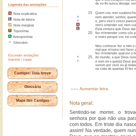
de vo-lhi nunca desejar, se
Legenda das anotações
15
Quem vos nom soubess'hoj
Nota explicativa
nem
atender
, senhor, quan
Nota de leitura
e,
pero
viss'o vosso parece
nen'o entender sol, nem cui
Nota marginal
Esta
ventura quis Deus dar 
Toponímia
20
fez-m'entender como vós 
Antroponímia
e moiro porque vos sei con
Glossário
Meu conhocer fez a mim o 
mal que m'outra rem fazer 
fez-m'entender qual est o 
Esconder anotações
25
do mundo, a que Deus nun
Imprimir / copiar
e nom mi o quis[o] Deus po
senom por viver eu já todav
na coita de quantas El fez m
Cantigas: Guia breve
Glossário
-----
Aumentar letra
Mapa das Cantigas
Nota geral:
Sentindo-se morrer, o trov
senhora por que não usa par
com todos. Em triste dia nasc
assim! Na verdade, quem nu