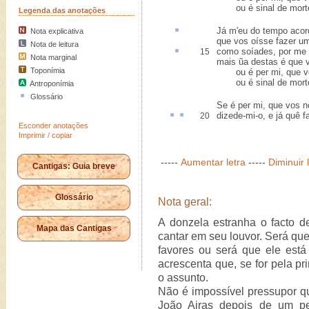
ou é sinal de morte
Legenda das anotações
Já m'eu do tempo
acor
Nota explicativa
que vos oísse fazer um
Nota de leitura
como
soíades
, por me 
15
Nota marginal
mais ũa destas é que v
Toponímia
ou é per mi, que vo
ou é sinal de morte
Antroponímia
Glossário
Se é per mi, que vos 
dizede-mi-o, e
já quê
f
20
Esconder anotações
Imprimir / copiar
-----
Aumentar letra
-----
Diminuir 
Cantigas: Guia breve
Glossário
Nota geral:
A donzela estranha o facto 
Mapa das Cantigas
cantar em seu louvor. Será qu
favores ou será que ele est
acrescenta que, se for pela pr
o assunto.
Não é impossível pressupor qu
João Airas depois de um pe