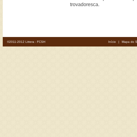
trovadoresca.
©2011-2012 Littera - FCSH
Início
|
Mapa do S