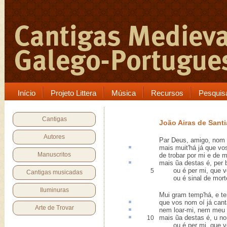
Início
Projeto Littera
Música
Recursos
Pesquis
Cantigas
João Airas de Sant
Autores
Par Deus, amigo, nom 
mais muit'há já que vo
Manuscritos
de trobar por mi e de m
mais ũa destas é,
per 
ou é per mi, que vo
5
Cantigas musicadas
ou é sinal de morte
Iluminuras
Mui gram temp'há, e te
que vos nom
oí
já cant
Arte de Trovar
nem
loar
-mi, nem meu 
mais ũa destas é,
u no
10
ou é per mi, que vo